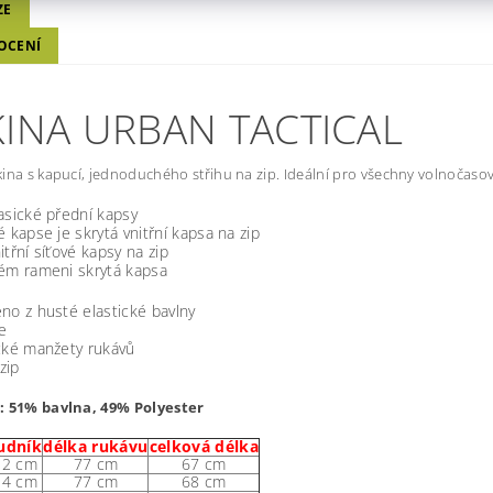
ZE
OCENÍ
KINA URBAN TACTICAL
ina s kapucí, jednoduchého střihu na zip. Ideální pro všechny volnočasové
asické přední kapsy
é kapse je skrytá vnitřní kapsa na zip
itřní síťové kapsy na zip
vém rameni skrytá kapsa
no z husté elastické bavlny
e
cké manžety rukávů
zip
l:
51% bavlna, 49% Polyester
udník
délka rukávu
celková délka
12 cm
77 cm
67 cm
14 cm
77 cm
68 cm