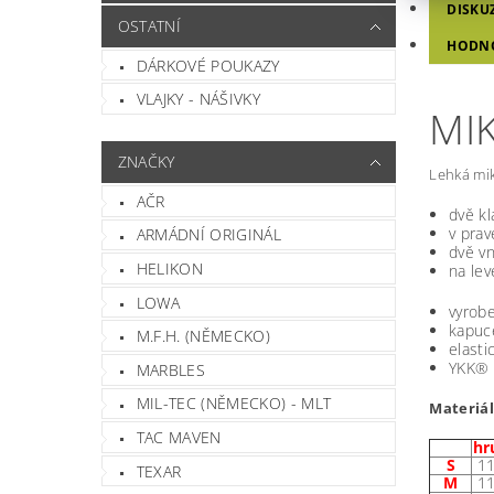
DISKU
OSTATNÍ
HODN
DÁRKOVÉ POUKAZY
VLAJKY - NÁŠIVKY
MI
ZNAČKY
Lehká mik
AČR
dvě kl
v prav
ARMÁDNÍ ORIGINÁL
dvě vn
HELIKON
na le
LOWA
vyrobe
kapuc
M.F.H. (NĚMECKO)
elasti
YKK® 
MARBLES
MIL-TEC (NĚMECKO) - MLT
Materiá
TAC MAVEN
hr
S
1
TEXAR
M
1