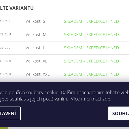
LTE VARIANTU
Velikost: S
SKLADEM - EXPEDICE IHNED
CB-01/S
Velikost: M
SKLADEM - EXPEDICE IHNED
-CB-01/M
Velikost: L
SKLADEM - EXPEDICE IHNED
CB-01/L
Velikost: XL
SKLADEM - EXPEDICE IHNED
CB-01/XL
Velikost: XXL
SKLADEM - EXPEDICE IHNED
CB-01/XXL
Velikost: XXXL
SKLADEM - EXPEDICE IHNED
CB-01/XXXL
web používá soubory cookie. Dalším procházením tohoto we
jete souhlas s jejich používáním.. Více informací
zde
.
TAVENÍ
SOUHL
ETRY