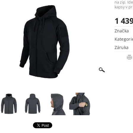
na zip. Ideáln
kaps
1 43
Značka
Kategori
Záruka