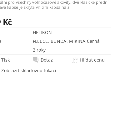
í pro všechny volnočasové aktivity. dvě klasické přední
y v pravé kapse je skrytá vnitřní kapsa na zi
9 Kč
HELIKON
e
FLEECE, BUNDA, MIKINA
,
Černá
2 roky
Tisk
Dotaz
Hlídat cenu
Zobrazit skladovou lokaci