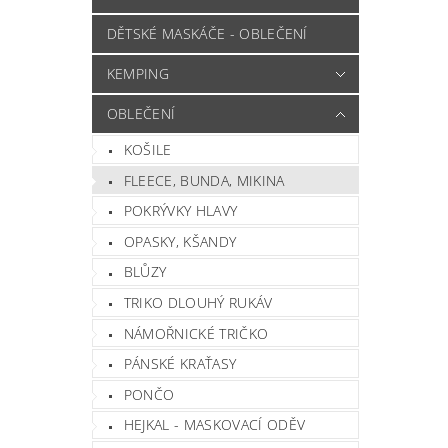
DĚTSKÉ MASKÁČE - OBLEČENÍ
KEMPING
OBLEČENÍ
KOŠILE
FLEECE, BUNDA, MIKINA
POKRÝVKY HLAVY
OPASKY, KŠANDY
BLŮZY
TRIKO DLOUHÝ RUKÁV
NÁMOŘNICKÉ TRIČKO
PÁNSKÉ KRAŤASY
PONČO
HEJKAL - MASKOVACÍ ODĚV