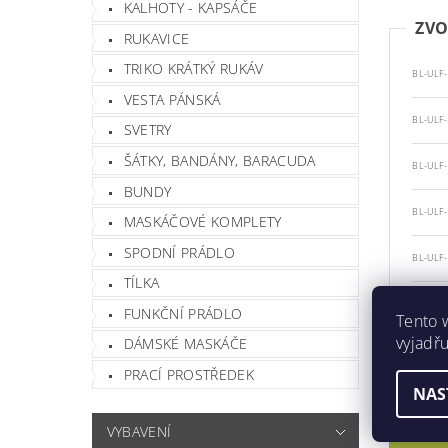
KALHOTY - KAPSÁČE
ZVO
RUKAVICE
TRIKO KRÁTKÝ RUKÁV
BL-ULF-
VESTA PÁNSKÁ
BL-ULF
SVETRY
ŠÁTKY, BANDÁNY, BARACUDA
BL-ULF-
BUNDY
BL-ULF-
MASKÁČOVÉ KOMPLETY
SPODNÍ PRÁDLO
BL-ULF-
TÍLKA
BL-ULF-
FUNKČNÍ PRÁDLO
Tento 
vyjadřu
DÁMSKÉ MASKÁČE
PRACÍ PROSTŘEDEK
POPIS
NAS
PARAM
VYBAVENÍ