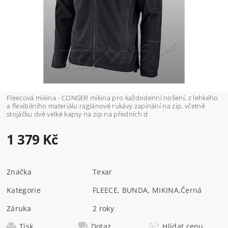
Fleecová mikina - CONGER mikina pro každodenní nošení, z lehkého
a flexibilního materiálu raglánové rukávy zapínání na zip, včetně
stojáčku dvě velké kapsy na zip na předních d
1 379 Kč
Značka
Texar
Kategorie
FLEECE, BUNDA, MIKINA
,
Černá
Záruka
2 roky
Tisk
Dotaz
Hlídat cenu