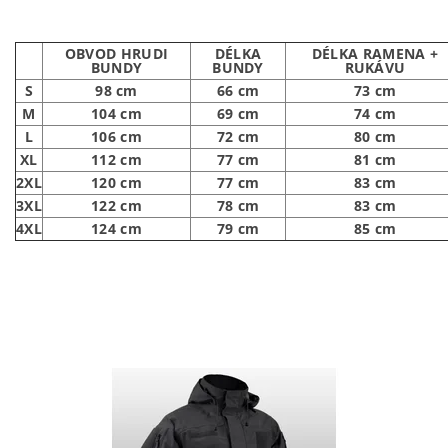
OBVOD HRUDI
DÉLKA
DÉLKA RAMENA +
BUNDY
BUNDY
RUKÁVU
S
98 cm
66 cm
73 cm
M
104 cm
69 cm
74 cm
L
106 cm
72 cm
80 cm
XL
112 cm
77 cm
81 cm
2XL
120 cm
77 cm
83 cm
3XL
122 cm
78 cm
83 cm
4XL
124 cm
79 cm
85 cm