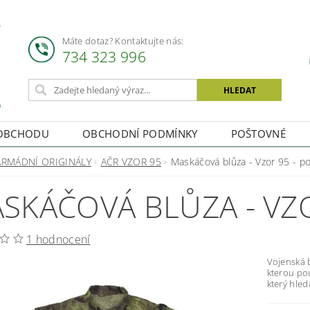
Máte dotaz? Kontaktujte nás:
734 323 996
OBCHODU
OBCHODNÍ PODMÍNKY
POŠTOVNÉ
ARMÁDNÍ ORIGINÁLY
AČR VZOR 95
Maskáčová blůza - Vzor 95 - po
SKÁČOVÁ BLŮZA - VZO
1 hodnocení
Vojenská 
kterou po
který hled