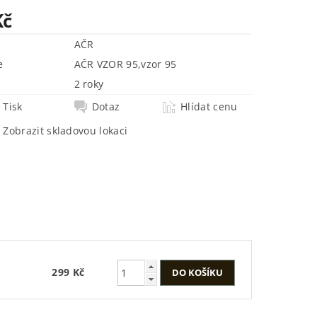
Kč
AČR
e
AČR VZOR 95
,
vzor 95
2 roky
Tisk
Dotaz
Hlídat cenu
Zobrazit skladovou lokaci
D
299 Kč