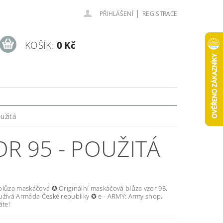
|
PŘIHLÁŠENÍ
REGISTRACE
KOŠÍK:
0 Kč
užitá
R 95 - POUŽITÁ
blůza maskáčová ✪ Originální maskáčová blůza vzor 95,
užívá Armáda České republiky ✪ e - ARMY: Army shop,
áte!