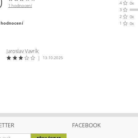
0
4
0x
1 hodnocení
3
2
0x
t hodnocení
1
0x
Jaroslav Vavrík
|
13.10.2025
ením hodnocení souhlasíte s
podmínkami ochrany osobních úda
ETTER
FACEBOOK