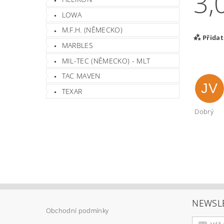
3,
LOWA
M.F.H. (NĚMECKO)
Přida
MARBLES
MIL-TEC (NĚMECKO) - MLT
TAC MAVEN
JV
TEXAR
Dobrý
Vlož
NEWSL
Obchodní podmínky