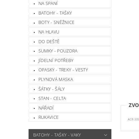
NA SPANÍ
BATOHY - TAŠKY
BOTY - SNĚŽNICE
NA HLAVU
DO DEŠTĚ
SUMKY - POUZDRA
JÍDELNÍ POTŘEBY
OPASKY - TREKY - VESTY
PLYNOVÁ MASKA
ŠÁTKY - ŠÁLY
STAN - CELTA
ZVO
NÁŘADÍ
RUKAVICE
ACR-335
BATOHY - TAŠKY - VAKY