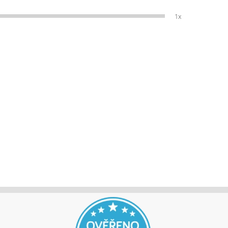
1x
jů