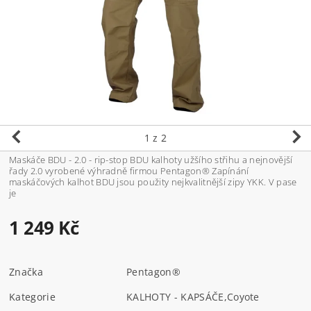
1
z 2
Maskáče BDU - 2.0 - rip-stop BDU kalhoty užšího střihu a nejnovější
řady 2.0 vyrobené výhradně firmou Pentagon® Zapínání
maskáčových kalhot BDU jsou použity nejkvalitnější zipy YKK. V pase
je
1 249 Kč
Značka
Pentagon®
Kategorie
KALHOTY - KAPSÁČE
,
Coyote