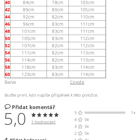
40
84cm
78cm
103cm
42
89cm
80cm
105cm
44
92cm
82cm
110cm
46
96cm
83cm
111cm
48
101cm
83cm
111cm
50
105cm
83cm
112cm
52
107cm
82cm
112cm
54
111cm
82cm
113cm
56
114cm
82cm
113cm
58
118cm
83cm
114cm
60
123cm
83cm
114cm
Barva
Coyote
Buďte první, kdo napíše příspěvek k této položce.
Přidat komentář
5,0
5
1x
4
0x
1 hodnocení
3
0x
2
0x
Přidat hodnocení
1
0x