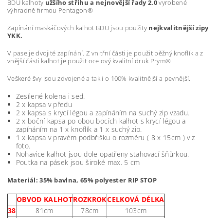
BDU kalhoty
užšího střihu a nejnovější řady 2.0
vyrobené
výhradně firmou
Pentagon®
Zapínání maskáčových kalhot BDU jsou použity
nejkvalitnější zipy
YKK.
V pase je dvojité zapínání. Z vnitřní části je použit běžný knoflík a z
vnější části kalhot je použit ocelový kvalitní druk
Prym®
Veškeré švy jsou zdvojené a tak i o 100% kvalitnější a pevnější.
Zesílené kolena i sed.
2 x kapsa v předu
2 x kapsa s krycí légou a zapínáním na suchý zip vzadu.
2 x boční kapsa po obou bocích kalhot s krycí légou a
zapínáním na 1 x knoflík a 1 x suchý zip.
1 x kapsa v pravém podbřišku o rozměru ( 8 x 15cm ) viz
foto.
Nohavice kalhot jsou dole opatřeny stahovací šňůrkou.
Poutka na pásek jsou široké max. 5 cm
Materiál: 35% bavlna, 65% polyester RIP STOP
OBVOD KALHOT
ROZKROK
CELKOVÁ DÉLKA
38
81cm
78cm
103cm