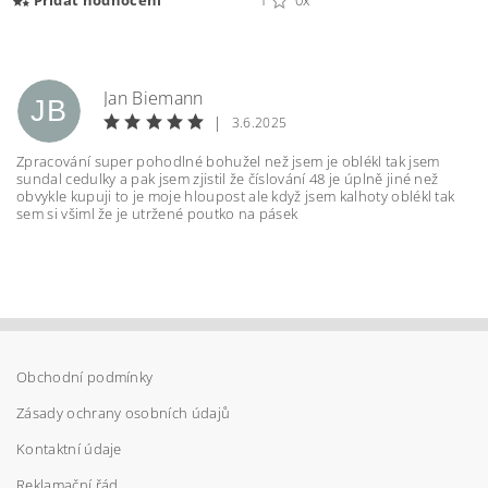
Jan Biemann
JB
|
3.6.2025
Zpracování super pohodlné bohužel než jsem je oblékl tak jsem
sundal cedulky a pak jsem zjistil že číslování 48 je úplně jiné než
obvykle kupuji to je moje hloupost ale když jsem kalhoty oblékl tak
sem si všiml že je utržené poutko na pásek
Vložením hodnocení souhlasíte s
podmínkami
ochrany osobních údajů
Obchodní podmínky
Zásady ochrany osobních údajů
Kontaktní údaje
Reklamační řád