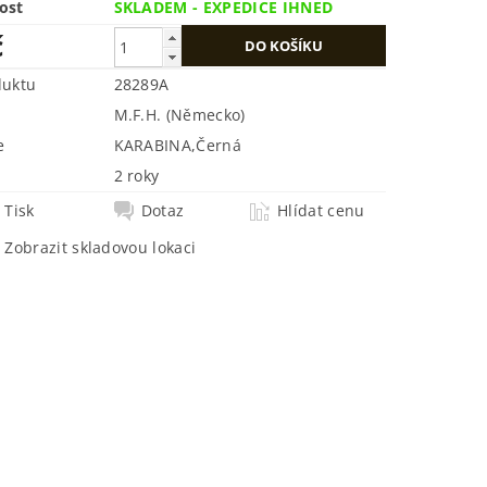
ost
SKLADEM - EXPEDICE IHNED
č
duktu
28289A
M.F.H. (Německo)
e
KARABINA
,
Černá
2 roky
Tisk
Dotaz
Hlídat cenu
Zobrazit skladovou lokaci