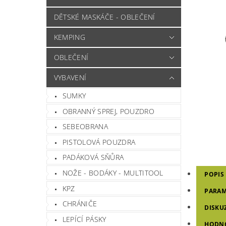
DĚTSKÉ MASKÁČE - OBLEČENÍ
KEMPING
OBLEČENÍ
VYBAVENÍ
SUMKY
OBRANNÝ SPREJ, POUZDRO
SEBEOBRANA
PISTOLOVÁ POUZDRA
PADÁKOVÁ SŇŮRA
NOŽE - BODÁKY - MULTITOOL
POPIS
KPZ
PARAM
CHRÁNIČE
DISKU
LEPÍCÍ PÁSKY
HODN