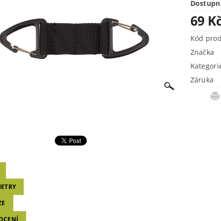
Dostupn
69 K
Kód pro
Značka
Kategori
Záruka
ETRY
ZE
OCENÍ