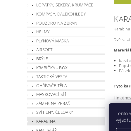
LOPATKY, SEKERY, KRUMPÁČE
KOMPASY, DALEKOHLEDY
KARA
POUZDRO NA ZBRAŇ
Karabina p
HELMY
Dvě karab
PLYNOVÁ MASKA
AIRSOFT
Mareriál
BRÝLE
Karabi
Pojist
KRABIČKA - BOX
Pásek
TAKTICKÁ VESTA
OHŘÍVAČE TĚLA
Tyto ka
MASKOVACÍ SÍŤ
Hmotnos
ZÁMEK NA ZBRAŇ
Barva
SVÍTILNY, ČELOVKY
Tento 
Buďte prv
vyjadřu
KARABINA
Při
KAMUFLÁŽ