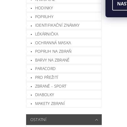
NAS
Buďte prv
HODINKY
Přida
POPRUHY
IDENTIFIKAČNÍ ZNÁMKY
LÉKÁRNIČKA
OCHRANNÁ MASKA
POPRUH NA ZBRAŇ
BARVY NA ZBRANĚ
PARACORD
PRO PŘEŽITÍ
ZBRANĚ - SPORT
Vlož
DIABOLKY
MAKETY ZBRANÍ
OSTATNÍ