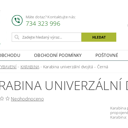
Máte dotaz? Kontaktujte nás:
734 323 996
OBCHODU
OBCHODNÍ PODMÍNKY
POŠTOVNÉ
VYBAVENÍ
KARABINA
Karabina univerzální dvojitá - Černá
RABINA UNIVERZÁLNÍ 
Neohodnoceno
Karabina pro 
propojené t
Karabina: 