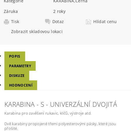
Kategorie
KARABINA
,
Černá
Záruka
2 roky
Tisk
Dotaz
Hlídat cenu
Zobrazit skladovou lokaci
POPIS
PARAMETRY
DISKUZE
HODNOCENÍ
KARABINA - S - UNIVERZÁLNÍ DVOJITÁ
Karabina pro zavěšení rukavic, klíčů, výstroje atd.
Dvě karabiny propojené třemi polyesterovými pásky, které jsou
přošité.