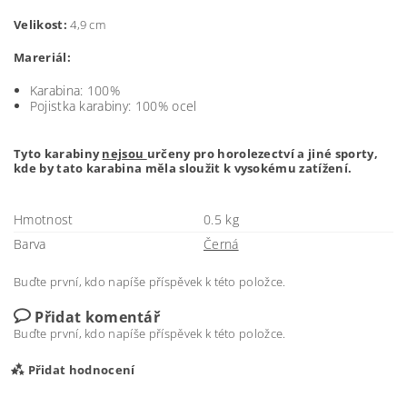
Velikost:
4,9 cm
Mareriál:
Karabina: 100%
Pojistka karabiny: 100% ocel
Tyto karabiny
nejsou
určeny pro horolezectví a jiné sporty,
kde by tato karabina měla sloužit k vysokému zatížení.
Hmotnost
0.5 kg
Barva
Černá
Buďte první, kdo napíše příspěvek k této položce.
Přidat komentář
Buďte první, kdo napíše příspěvek k této položce.
Přidat hodnocení