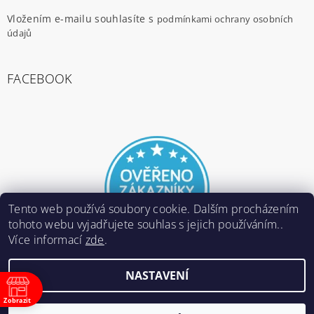
Vložením e-mailu souhlasíte s
podmínkami ochrany osobních
údajů
FACEBOOK
Tento web používá soubory cookie. Dalším procházením
tohoto webu vyjadřujete souhlas s jejich používáním..
Více informací
zde
.
NASTAVENÍ
2026 ©
E-ARMY.cz
, všechna práva vyhrazena
Zobrazit
Vytvořil Shoptet