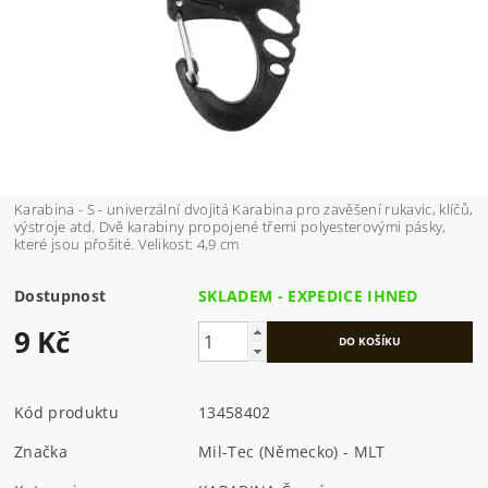
Karabina - S - univerzální dvojitá Karabina pro zavěšení rukavic, klíčů,
výstroje atd. Dvě karabiny propojené třemi polyesterovými pásky,
které jsou přošité. Velikost: 4,9 cm
Dostupnost
SKLADEM - EXPEDICE IHNED
9 Kč
Kód produktu
13458402
Značka
Mil-Tec (Německo) - MLT