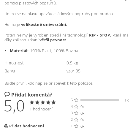
pomocí plastových popruhů.
Helma se na hlavu upevňuje látkovými popruhy pod bradou.
Helma je
velikostně univerzální.
Potah helmy je vyroben speciální technologií
RIP - STOP,
která má
díky způsobu tkaní
větší pevnost
.
Materiál:
100% Plast, 100% Bavlna
Hmotnost
0.5 kg
Barva
vzor 95
Buďte první, kdo napíše příspěvek k této položce.
Přidat komentář
5,0
5
1x
4
0x
1 hodnocení
3
0x
2
0x
Přidat hodnocení
1
0x