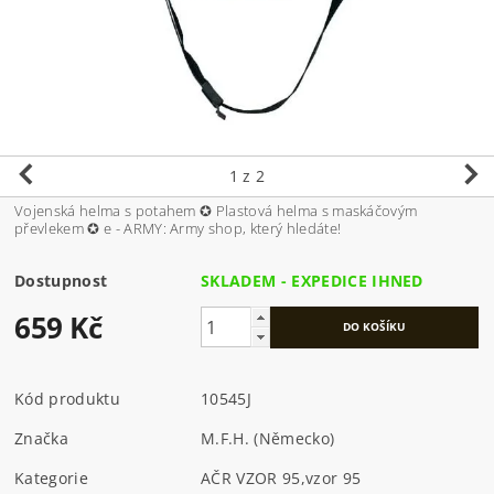
1
z 2
Vojenská helma s potahem ✪ Plastová helma s maskáčovým
převlekem ✪ e - ARMY: Army shop, který hledáte!
Dostupnost
SKLADEM - EXPEDICE IHNED
659 Kč
Kód produktu
10545J
Značka
M.F.H. (Německo)
Kategorie
AČR VZOR 95
,
vzor 95