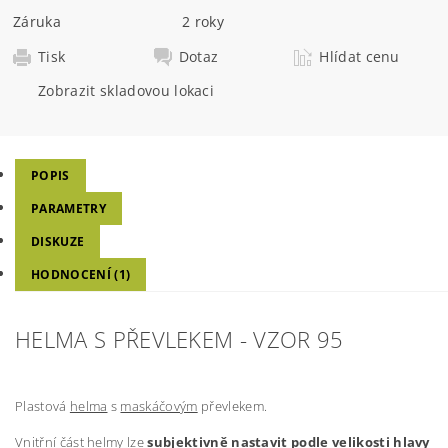
Záruka
2 roky
Tisk
Dotaz
Hlídat cenu
Zobrazit skladovou lokaci
POPIS
PARAMETRY
DISKUZE
HODNOCENÍ (1)
HELMA S PŘEVLEKEM - VZOR 95
Plastová
helma
s
maskáčovým
převlekem.
Vnitřní část helmy lze
subjektivně nastavit podle velikosti hlavy