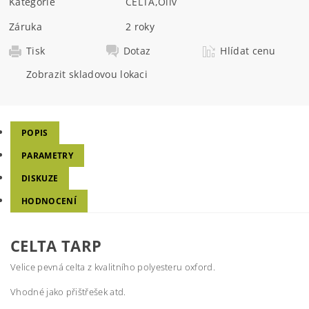
Kategorie
CELTA
,
Oliv
Záruka
2 roky
Tisk
Dotaz
Hlídat cenu
Zobrazit skladovou lokaci
POPIS
PARAMETRY
DISKUZE
HODNOCENÍ
CELTA TARP
Velice pevná celta z kvalitního polyesteru oxford.
Vhodné jako přištřešek atd.