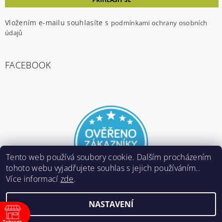
Vložením e-mailu souhlasíte s
podmínkami ochrany osobních
údajů
FACEBOOK
Tento web používá soubory cookie. Dalším procházením
tohoto webu vyjadřujete souhlas s jejich používáním..
Více informací
zde
.
NASTAVENÍ
2026 ©
E-ARMY.cz
, všechna práva vyhrazena
Zobrazit