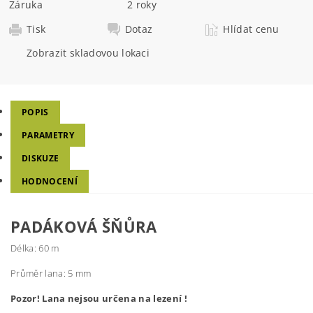
Záruka
2 roky
Tisk
Dotaz
Hlídat cenu
Zobrazit skladovou lokaci
POPIS
PARAMETRY
DISKUZE
HODNOCENÍ
PADÁKOVÁ ŠŇŮRA
Délka: 60 m
Průměr lana: 5 mm
Pozor! Lana nejsou určena na lezení !