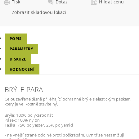
Tisk
Dotaz
Hlídat cenu
Zobrazit skladovou lokaci
POPIS
PARAMETRY
DISKUZE
HODNOCENÍ
BRÝLE PARA
Celouzavřené těsně přiléhající ochranné brýle s elastickým páskem,
který je velikostně stavitelný.
Brýle: 100% polykarbonát
Pásek: 100% nylon
Taška: 75% polyester, 25% polyamid
- na vnější straně odolné proti poškrábání, uvnitř se nezamlžují