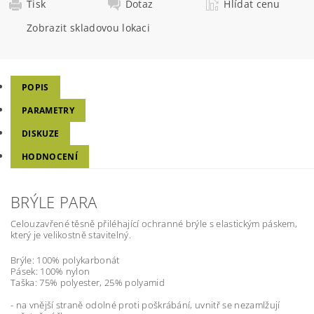
Tisk
Dotaz
Hlídat cenu
Zobrazit skladovou lokaci
POPIS
PARAMETRY
DISKUZE
HODNOCENÍ
BRÝLE PARA
Celouzavřené těsně přiléhající ochranné brýle s elastickým páskem,
který je velikostně stavitelný.
Brýle: 100% polykarbonát
Pásek: 100% nylon
Taška: 75% polyester, 25% polyamid
- na vnější straně odolné proti poškrábání, uvnitř se nezamlžují