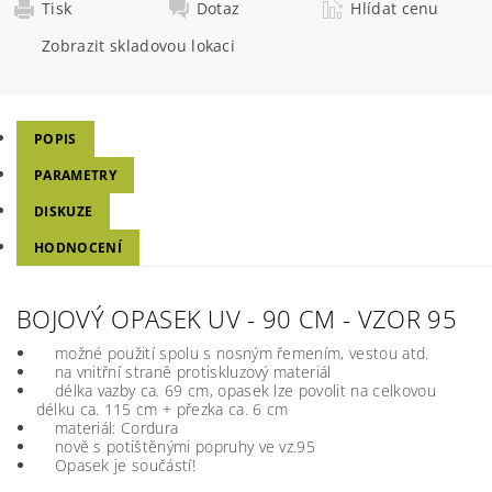
Tisk
Dotaz
Hlídat cenu
Zobrazit skladovou lokaci
POPIS
PARAMETRY
DISKUZE
HODNOCENÍ
BOJOVÝ OPASEK UV - 90 CM - VZOR 95
možné použití spolu s nosným řemením, vestou atd.
na vnitřní straně protiskluzový materiál
délka vazby ca. 69 cm, opasek lze povolit na celkovou
délku ca. 115 cm + přezka ca. 6 cm
materiál: Cordura
nově s potištěnými popruhy ve vz.95
Opasek je součástí!