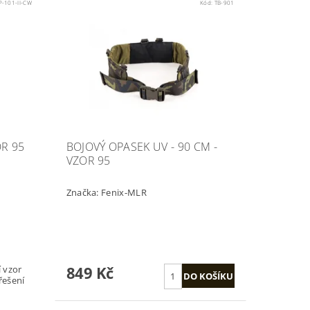
P-101-II-CW
Kód:
TB-901
OR 95
BOJOVÝ OPASEK UV - 90 CM -
VZOR 95
Značka:
Fenix-MLR
849 Kč
 vzor
řešení
m