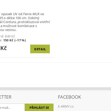
 opasek UV od Fenix-MLR ve
95 o délce 100 cm. Odolný
ál Cordura, protiskluzová vnitřní
 a možnost kombinace s
kou vestou.
ně:
849 Kč
te
:
150 Kč (–17 %)
 Kč
DETAIL
ETTER
FACEBOOK
E-ARMY.cz