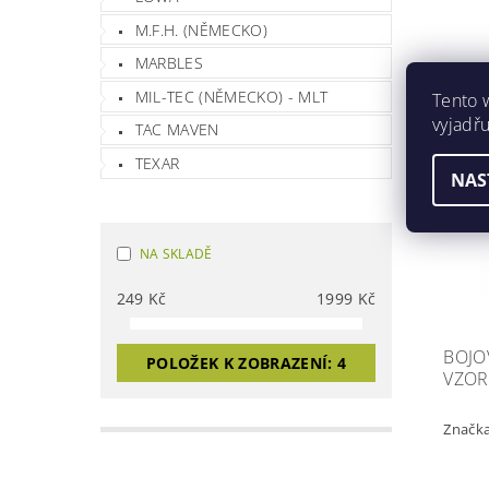
M.F.H. (NĚMECKO)
MARBLES
MIL-TEC (NĚMECKO) - MLT
Tento 
vyjadřu
TAC MAVEN
Akce
TEXAR
NAS
NA SKLADĚ
249
Kč
1999
Kč
BOJO
POLOŽEK K ZOBRAZENÍ:
4
VZOR
Značk