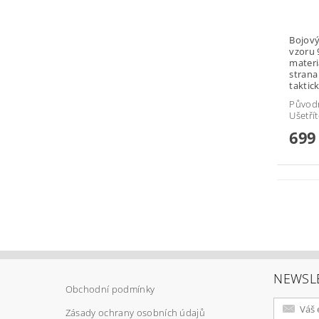
Bojový
vzoru 
materi
strana
taktic
Původ
Ušetří
699
NEWSL
Obchodní podmínky
Zásady ochrany osobních údajů