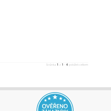
1
1
4
Stránka
z
-
položek celkem