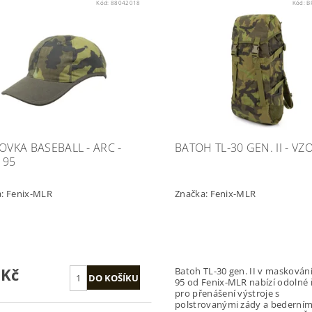
Kód:
88042018
Kód:
B
TOVKA BASEBALL - ARC -
BATOH TL-30 GEN. II - VZ
 95
a:
Fenix-MLR
Značka:
Fenix-MLR
 Kč
Batoh TL-30 gen. II v maskování
95 od Fenix-MLR nabízí odolné 
pro přenášení výstroje s
polstrovanými zády a bederní