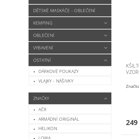
DĚTSKÉ MASKÁČE - OBLEČENÍ
KEMPING
OBLEČENÍ
VYBAVENÍ
OSTATNÍ
KŠIL
DÁRKOVÉ POUKAZY
VZOR
VLAJKY - NÁŠIVKY
Značk
ZNAČKY
AČR
ARMÁDNÍ ORIGINÁL
249
HELIKON
LOWA