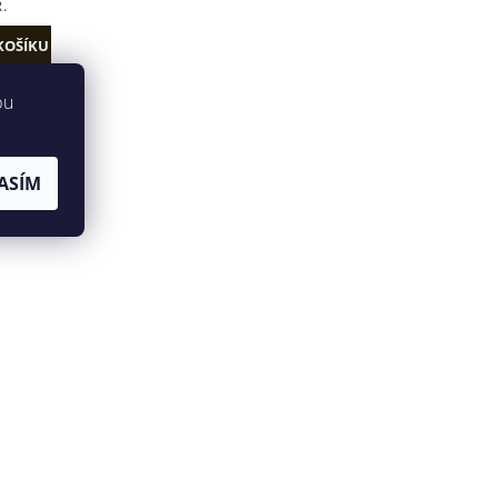
.
bu
ASÍM