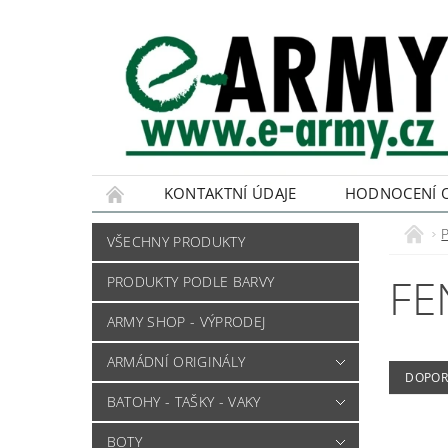
KONTAKTNÍ ÚDAJE
HODNOCENÍ 
VŠECHNY PRODUKTY
FE
PRODUKTY PODLE BARVY
ARMY SHOP - VÝPRODEJ
ARMÁDNÍ ORIGINÁLY
DOPOR
BATOHY - TAŠKY - VAKY
BOTY