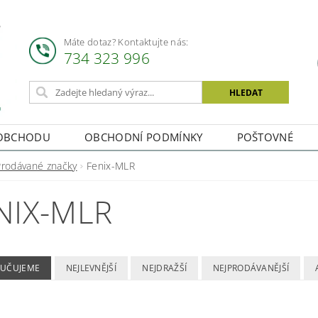
Máte dotaz? Kontaktujte nás:
734 323 996
OBCHODU
OBCHODNÍ PODMÍNKY
POŠTOVNÉ
Prodávané značky
Fenix-MLR
NIX-MLR
UČUJEME
NEJLEVNĚJŠÍ
NEJDRAŽŠÍ
NEJPRODÁVANĚJŠÍ