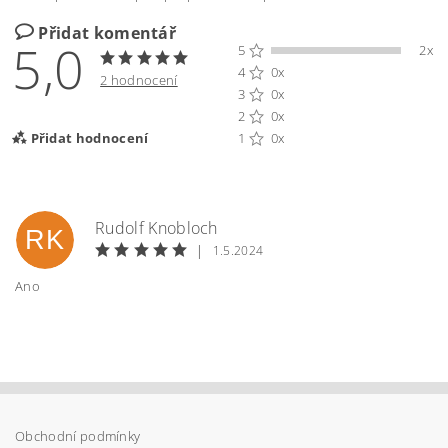
Přidat komentář
5,0
5
2x
4
0x
2 hodnocení
3
0x
2
0x
Přidat hodnocení
1
0x
Rudolf Knobloch
RK
|
1.5.2024
Ano
Obchodní podmínky
Vložením hodnocení souhlasíte s
podmínkami