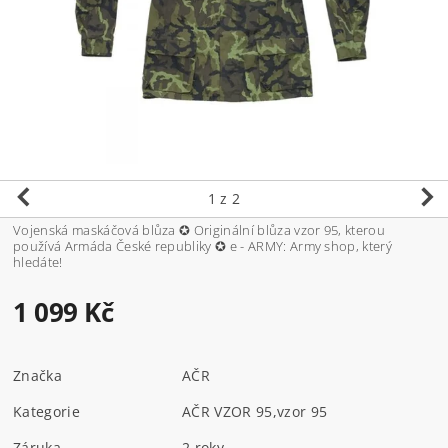
1
z 2
Vojenská maskáčová blůza ✪ Originální blůza vzor 95, kterou
používá Armáda České republiky ✪ e - ARMY: Army shop, který
hledáte!
1 099 Kč
Značka
AČR
Kategorie
AČR VZOR 95
,
vzor 95
Záruka
2 roky