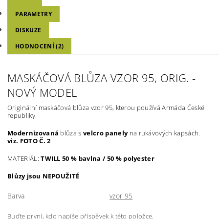
PARAMETRY
DISKUZE
HODNOCENÍ (2)
MASKÁČOVÁ BLŮZA VZOR 95, ORIG. -
NOVÝ MODEL
Originální maskáčová blůza vzor 95, kterou používá Armáda České
republiky.
Modernizovaná
blůza s
velcro panely
na rukávových kapsách.
viz. FOTO Č. 2
MATERIÁL:
TWILL 50 % bavlna / 50 % polyester
Blůzy jsou NEPOUŽITÉ
Barva
vzor 95
Buďte první, kdo napíše příspěvek k této položce.