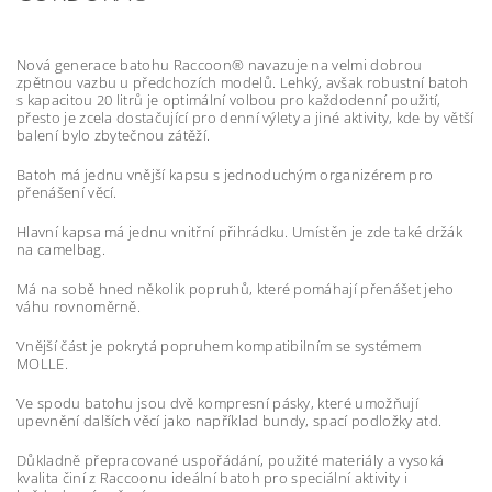
Nová generace batohu Raccoon® navazuje na velmi dobrou
zpětnou vazbu u předchozích modelů. Lehký, avšak robustní batoh
s kapacitou 20 litrů je optimální volbou pro každodenní použití,
přesto je zcela dostačující pro denní výlety a jiné aktivity, kde by větší
balení bylo zbytečnou zátěží.
Batoh má jednu vnější kapsu s jednoduchým organizérem pro
přenášení věcí.
Hlavní kapsa má jednu vnitřní přihrádku. Umístěn je zde také držák
na camelbag.
Má na sobě hned několik popruhů, které pomáhají přenášet jeho
váhu rovnoměrně.
Vnější část je pokrytá popruhem kompatibilním se systémem
MOLLE.
Ve spodu batohu jsou dvě kompresní pásky, které umožňují
upevnění dalších věcí jako například bundy, spací podložky atd.
Důkladně přepracované uspořádání, použité materiály a vysoká
kvalita činí z Raccoonu ideální batoh pro speciální aktivity i