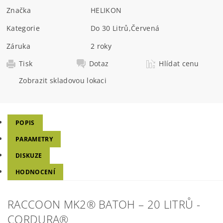
Značka
HELIKON
Kategorie
Do 30 Litrů
,
Červená
Záruka
2 roky
Tisk
Dotaz
Hlídat cenu
Zobrazit skladovou lokaci
POPIS
PARAMETRY
DISKUZE
HODNOCENÍ
RACCOON MK2® BATOH – 20 LITRŮ -
CORDURA®