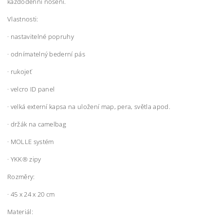
každodenní nošení.
Vlastnosti:
· nastavitelné popruhy
· odnímatelný bederní pás
· rukojeť
· velcro ID panel
· velká externí kapsa na uložení map, pera, světla apod.
· držák na camelbag
· MOLLE systém
· YKK® zipy
Rozměry:
· 45 x 24 x 20 cm
Materiál: