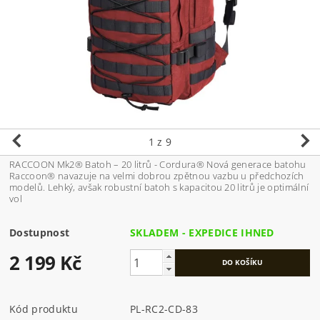
1
z 9
RACCOON Mk2® Batoh – 20 litrů - Cordura® Nová generace batohu
Raccoon® navazuje na velmi dobrou zpětnou vazbu u předchozích
modelů. Lehký, avšak robustní batoh s kapacitou 20 litrů je optimální
vol
Dostupnost
SKLADEM - EXPEDICE IHNED
2 199 Kč
Kód produktu
PL-RC2-CD-83