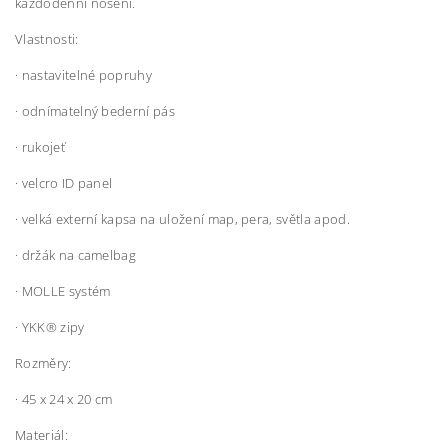
každodenní nošení.
Vlastnosti:
· nastavitelné popruhy
· odnímatelný bederní pás
· rukojeť
· velcro ID panel
· velká externí kapsa na uložení map, pera, světla apod.
· držák na camelbag
· MOLLE systém
· YKK® zipy
Rozměry:
· 45 x 24 x 20 cm
Materiál: