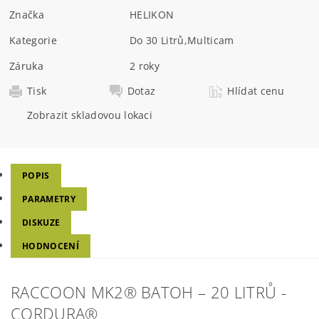
Značka
HELIKON
Kategorie
Do 30 Litrů
,
Multicam
Záruka
2 roky
Tisk
Dotaz
Hlídat cenu
Zobrazit skladovou lokaci
POPIS
PARAMETRY
DISKUZE
HODNOCENÍ
RACCOON MK2® BATOH – 20 LITRŮ -
CORDURA®