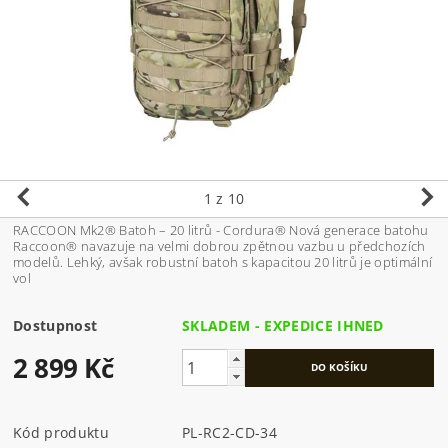
1
z 10
RACCOON Mk2® Batoh – 20 litrů - Cordura® Nová generace batohu
Raccoon® navazuje na velmi dobrou zpětnou vazbu u předchozích
modelů. Lehký, avšak robustní batoh s kapacitou 20 litrů je optimální
vol
Dostupnost
SKLADEM - EXPEDICE IHNED
2 899 Kč
Kód produktu
PL-RC2-CD-34