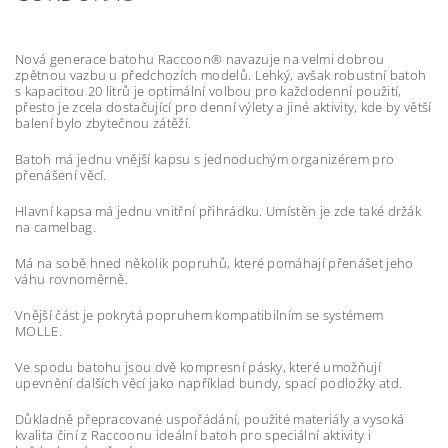
Nová generace batohu Raccoon® navazuje na velmi dobrou
zpětnou vazbu u předchozích modelů. Lehký, avšak robustní batoh
s kapacitou 20 litrů je optimální volbou pro každodenní použití,
přesto je zcela dostačující pro denní výlety a jiné aktivity, kde by větší
balení bylo zbytečnou zátěží.
Batoh má jednu vnější kapsu s jednoduchým organizérem pro
přenášení věcí.
Hlavní kapsa má jednu vnitřní přihrádku. Umístěn je zde také držák
na camelbag.
Má na sobě hned několik popruhů, které pomáhají přenášet jeho
váhu rovnoměrně.
Vnější část je pokrytá popruhem kompatibilním se systémem
MOLLE.
Ve spodu batohu jsou dvě kompresní pásky, které umožňují
upevnění dalších věcí jako například bundy, spací podložky atd.
Důkladně přepracované uspořádání, použité materiály a vysoká
kvalita činí z Raccoonu ideální batoh pro speciální aktivity i