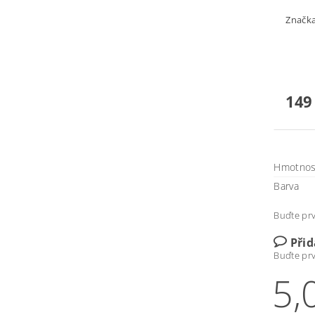
Značk
149
Hmotnos
Barva
Buďte prv
Při
Buďte prv
5,