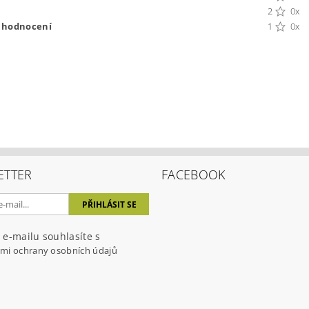
2
0x
t hodnocení
1
0x
ETTER
FACEBOOK
ením hodnocení souhlasíte s
podmínkami ochrany osobních úda
 e-mailu souhlasíte s
mi ochrany osobních údajů