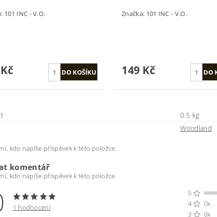
a:
101 INC - V.O.
Značka:
101 INC - V.O.
 Kč
149 Kč
t
0.5 kg
Woodland
ní, kdo napíše příspěvek k této položce.
dat komentář
ní, kdo napíše příspěvek k této položce.
0
5
4
0x
1 hodnocení
3
0x