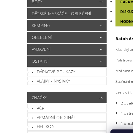
BOTY
PARAM
DISKU
DĚTSKÉ MASKÁČE - OBLEČENÍ
HODNO
KEMPING
OBLEČENÍ
Batoh As
VYBAVENÍ
Klasický 
Polstrova
OSTATNÍ
Možnost na
DÁRKOVÉ POUKAZY
VLAJKY - NÁŠIVKY
Zapínání n
Lze vložit
ZNAČKY
2 x vel
AČR
1 x st
ARMÁDNÍ ORIGINÁL
1 x ma
HELIKON