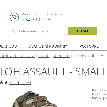
Máte dotaz? Kontaktujte nás:
734 323 996
OBCHODU
OBCHODNÍ PODMÍNKY
POŠTOVNÉ
BATOHY - TAŠKY - VAKY
BATOH
Do 30 Litrů
Batoh Assault - SMA
TOH ASSAULT - SMAL
1 hodnocení
Batoh Assault Klasický army batoh, který použí
Polstrovaná zá