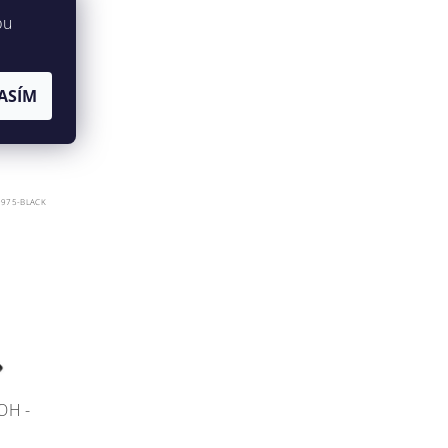
bu
ASÍM
9975-BLACK
OH -