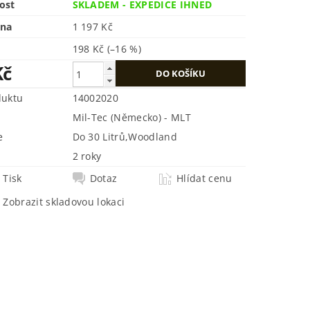
ost
SKLADEM - EXPEDICE IHNED
ena
1 197 Kč
198 Kč
(–16 %)
Kč
duktu
14002020
Mil-Tec (Německo) - MLT
e
Do 30 Litrů
,
Woodland
2 roky
Tisk
Dotaz
Hlídat cenu
Zobrazit skladovou lokaci