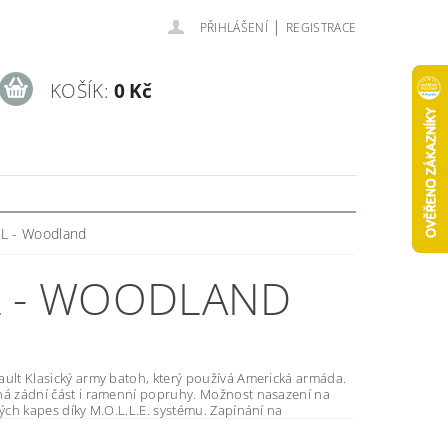
|
PŘIHLÁŠENÍ
REGISTRACE
KOŠÍK:
0 Kč
LL - Woodland
L - WOODLAND
vá Americká armáda.
dní část i ramenní popruhy. Možnost nasazení na
batoh i jiných kapes díky M.O.L.L.E. systému. Zapínání na