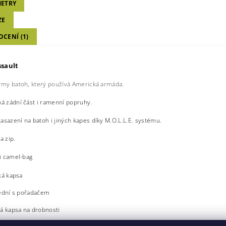
ETRY
ZE
CENÍ (1)
sault
army batoh, který používá Americká armáda.
ná zádní část i ramenní popruhy.
sazení na batoh i jiných kapes díky M.O.L.L.E. systému.
a zip.
 i camel-bag
ká kapsa
řední s pořadačem
lá kapsa na drobnosti