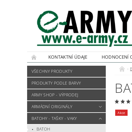
KONTAKTNÍ ÚDAJE
HODNOCENÍ 
VŠECHNY PRODUKTY
BA
PRODUKTY PODLE BARVY
ARMY SHOP - VÝPRODEJ
ARMÁDNÍ ORIGINÁLY
Akce
BATOHY - TAŠKY - VAKY
BATOH