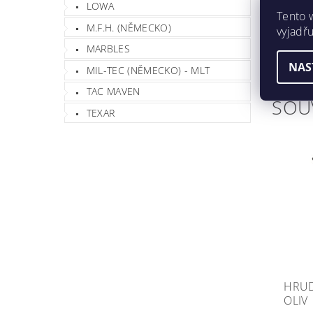
LOWA
Tento 
M.F.H. (NĚMECKO)
Obsah bat
vyjadřu
MARBLES
Rozměr: cc
NAS
MIL-TEC (NĚMECKO) - MLT
TAC MAVEN
SOU
TEXAR
HRUD
OLIV