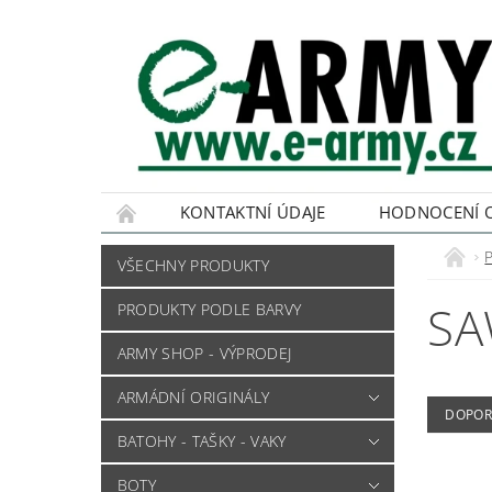
KONTAKTNÍ ÚDAJE
HODNOCENÍ 
VŠECHNY PRODUKTY
SA
PRODUKTY PODLE BARVY
ARMY SHOP - VÝPRODEJ
ARMÁDNÍ ORIGINÁLY
DOPOR
BATOHY - TAŠKY - VAKY
BOTY