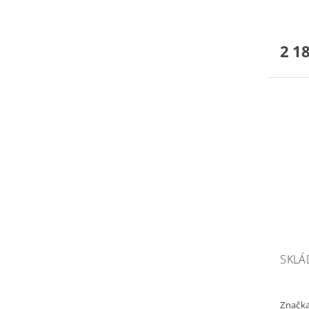
2 1
SKLÁ
Značk