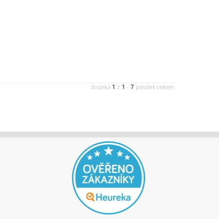
1
1
7
Stránka
z
-
položek celkem