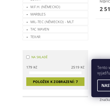
NEJVÍC
M.F.H. (NĚMECKO)
2 5
MARBLES
MIL-TEC (NĚMECKO) - MLT
TAC MAVEN
TEXAR
NA SKLADĚ
Tento 
179
Kč
2519
Kč
vyjadřu
POLOŽEK K ZOBRAZENÍ:
7
VODN
NAS
SP12
Značk