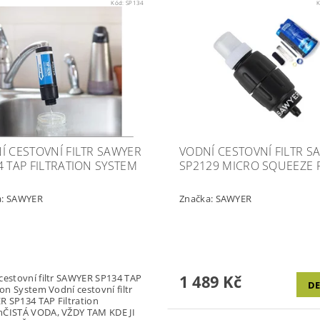
Kód:
SP134
K
Í CESTOVNÍ FILTR SAWYER
VODNÍ CESTOVNÍ FILTR S
4 TAP FILTRATION SYSTEM
SP2129 MICRO SQUEEZE F
a:
SAWYER
Značka:
SAWYER
1 489 Kč
cestovní filtr SAWYER SP134 TAP
DE
tion System Vodní cestovní filtr
 SP134 TAP Filtration
mČISTÁ VODA, VŽDY TAM KDE JI