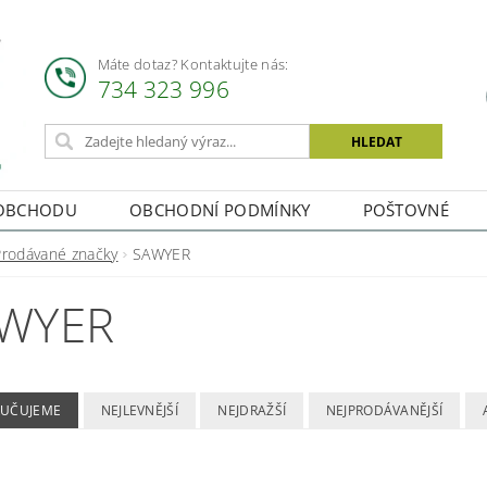
Máte dotaz? Kontaktujte nás:
734 323 996
OBCHODU
OBCHODNÍ PODMÍNKY
POŠTOVNÉ
Prodávané značky
SAWYER
WYER
UČUJEME
NEJLEVNĚJŠÍ
NEJDRAŽŠÍ
NEJPRODÁVANĚJŠÍ