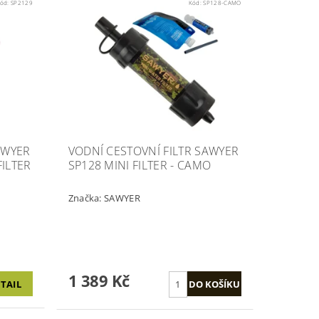
ód:
SP2129
Kód:
SP128-CAMO
AWYER
VODNÍ CESTOVNÍ FILTR SAWYER
ILTER
SP128 MINI FILTER - CAMO
Značka:
SAWYER
1 389 Kč
TAIL