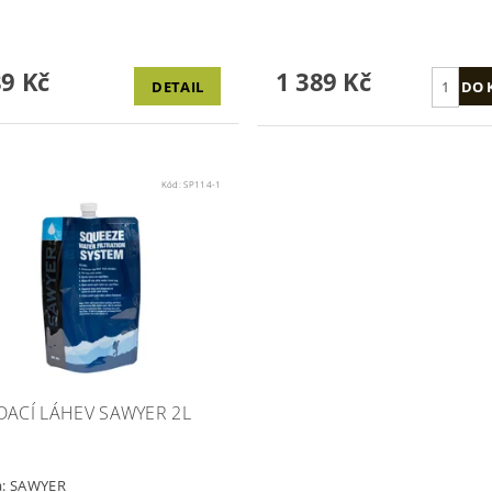
89 Kč
1 389 Kč
DETAIL
Kód:
SP114-1
DACÍ LÁHEV SAWYER 2L
a:
SAWYER