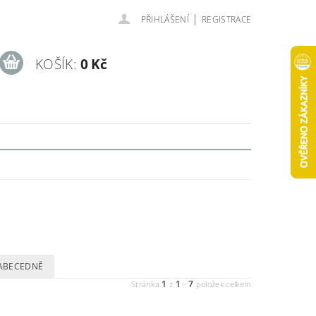
|
PŘIHLÁŠENÍ
REGISTRACE
KOŠÍK:
0 Kč
ABECEDNĚ
1
1
7
Stránka
z
-
položek celkem