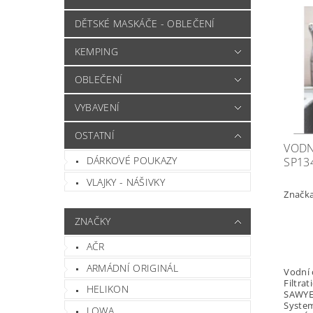
DĚTSKÉ MASKÁČE - OBLEČENÍ
KEMPING
OBLEČENÍ
VYBAVENÍ
OSTATNÍ
VODN
DÁRKOVÉ POUKAZY
SP13
VLAJKY - NÁŠIVKY
Značk
ZNAČKY
AČR
ARMÁDNÍ ORIGINÁL
Vodní 
Filtra
HELIKON
SAWYER
Syste
LOWA