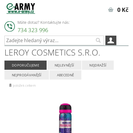
0 Kč
Máte dotaz? Kontaktujte nás:
734 323 996
LEROY COSMETICS S.R.O.
DOPORUČUJEME
NEJLEVNĚJŠÍ
NEJDRAŽŠÍ
NEJPRODÁVANĚJŠÍ
ABECEDNĚ
8
položek celkem