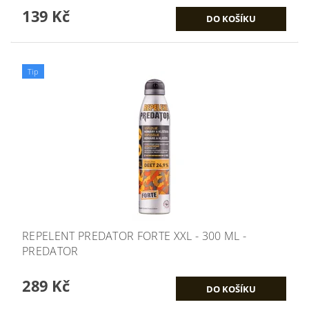
139 Kč
Tip
REPELENT PREDATOR FORTE XXL - 300 ML -
PREDATOR
289 Kč