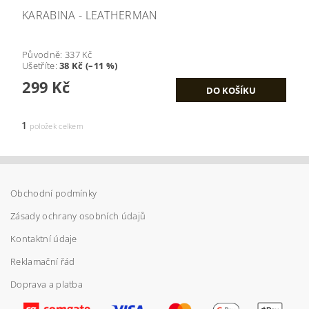
KARABINA - LEATHERMAN
Původně:
337 Kč
Ušetříte
:
38 Kč (–11 %)
299 Kč
1
položek celkem
Obchodní podmínky
Zásady ochrany osobních údajů
Kontaktní údaje
Reklamační řád
Doprava a platba