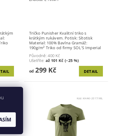
Tričko Punisher Kvalitní triko s
krátkým rukávem. Potisk: Sítotisk
Material: 100% Bavlna Gramáž:
190g/m² Triko od firmy SOL'S Imperial
Původně:
400 Kč
Ušetříte
:
až 101 Kč (–25 %)
299 Kč
od
TAIL
DETAIL
bu
1-2017/XXL
Kód:
KHAKI-2017/XXL
ASÍM