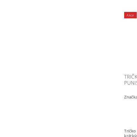
Akce
TRIČ
PUNI
Značk
Tričko Punish
krátkým ruk