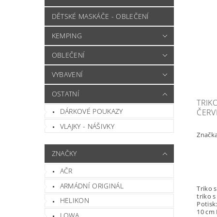
DĚTSKÉ MASKÁČE - OBLEČENÍ
KEMPING
OBLEČENÍ
VYBAVENÍ
OSTATNÍ
TRIK
DÁRKOVÉ POUKAZY
ČERV
VLAJKY - NÁŠIVKY
Značk
ZNAČKY
AČR
ARMÁDNÍ ORIGINÁL
Triko s Českým 
triko 
HELIKON
Potisk: Sítotisk
10 cm Material: 100% Bavlna Gramáž:
LOWA