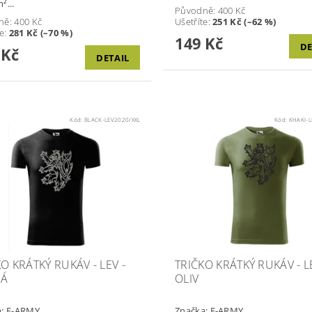
²...
Původně:
400 Kč
ně:
400 Kč
Ušetříte
:
251 Kč (–62 %)
te
:
281 Kč (–70 %)
149 Kč
DE
 Kč
DETAIL
Kód:
BLACK-LEV2020/XXL
Kód:
KHAKI-L
O KRÁTKÝ RUKÁV - LEV -
TRIČKO KRÁTKÝ RUKÁV - LE
NÁ
OLIV
a:
E-ARMY
Značka:
E-ARMY