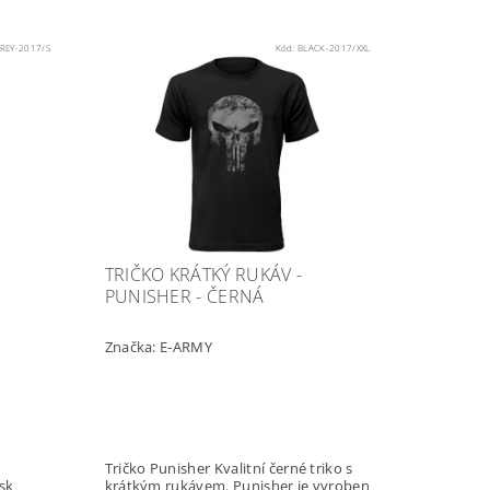
REY-2017/S
Kód:
BLACK-2017/XXL
TRIČKO KRÁTKÝ RUKÁV -
PUNISHER - ČERNÁ
Značka:
E-ARMY
Tričko Punisher Kvalitní černé triko s
krátkým rukávem. Punisher je vyroben