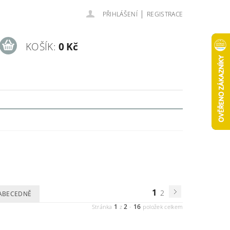
|
PŘIHLÁŠENÍ
REGISTRACE
KOŠÍK:
0 Kč
1
2
ABECEDNĚ
1
2
16
Stránka
z
-
položek celkem