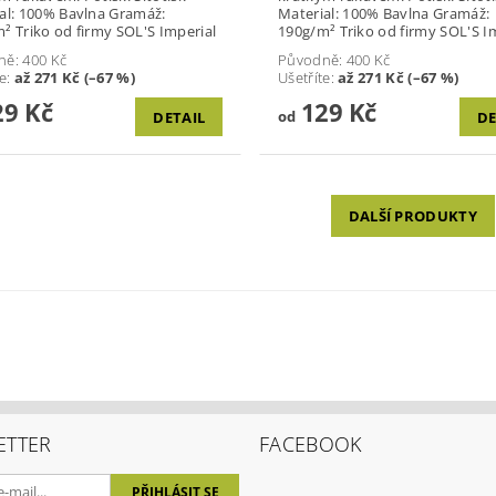
: 100% Bavlna Gramáž:
Material: 100% Bavlna Gramáž:
190g/m² Triko od firmy SOL'S Imperial
190g/m² Triko od firmy SOL'S
ně:
400 Kč
Původně:
400 Kč
te
:
až 271 Kč (–67 %)
Ušetříte
:
až 271 Kč (–67 %)
9 Kč
129 Kč
od
DETAIL
DE
DALŠÍ PRODUKTY
ETTER
FACEBOOK