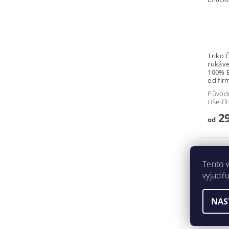
Triko Český lev K
rukávem. Potisk: Sítoti
100% Bavlna Gram
od fir
Původ
Ušetří
29
od
Tento 
vyjadřu
NAS