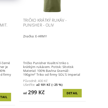
TRIČKO KRÁTKÝ RUKÁV -
MIT.
PUNISHER - OLIV
Značka:
E-ARMY
í černé
Tričko Punisher Kvalitní triko s
her je
krátkým rukávem. Potisk: Sítotisk
100%
Material: 100% Bavlna Gramáž:
d firmy
190g/m² Triko od firmy SOL'S Imperial
Původně:
400 Kč
Ušetříte
:
až 101 Kč (–25 %)
299 Kč
od
DETAIL
TAIL