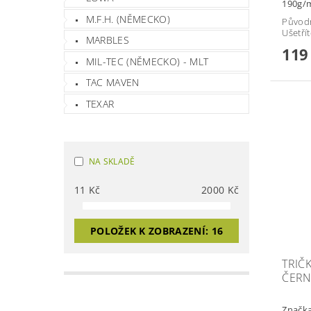
190g/m
M.F.H. (NĚMECKO)
Původ
Ušetří
MARBLES
119
MIL-TEC (NĚMECKO) - MLT
TAC MAVEN
TEXAR
NA SKLADĚ
11
Kč
2000
Kč
POLOŽEK K ZOBRAZENÍ:
16
TRIČK
ČER
Značk