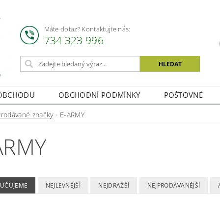
Máte dotaz? Kontaktujte nás:
734 323 996
OBCHODU
OBCHODNÍ PODMÍNKY
POŠTOVNÉ
Prodávané značky
E-ARMY
ARMY
UČUJEME
NEJLEVNĚJŠÍ
NEJDRAŽŠÍ
NEJPRODÁVANĚJŠÍ