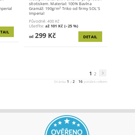
sítotiskem. Material: 100% Bavlna
 Imperial
Gramáž: 190g/m² Triko od firmy SOL'S
Imperial
Původně:
400 Kč
Ušetříte
:
až 101 Kč (–25 %)
TAIL
299 Kč
od
DETAIL
1
2
1
2
16
Stránka
z
-
položek celkem