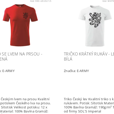
Kód:
RED-LEV2021/S
Kód:
WHITE
O SE LVEM NA PRSOU -
TRIČKO KRÁTKÝ RUKÁV - LE
ENÁ
BÍLÁ
a:
E-ARMY
Značka:
E-ARMY
lvem na prsou Kvalitní
Triko Český lev Kvalitní triko s krátkým
s potiskem Českého lva na prsou.
rukávem. Potisk: Sítotisk Material:
 Velikost potisku: 12 x
100% Bavlna Gramáž: 190g/m² Triko
od firmy SOL'S Imperial