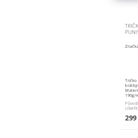
TRIČ
PUNI
Značk
Tričko Punish
krátkým ruk
Material
Původ
Ušetří
299