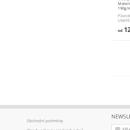
Material
Původ
Ušetří
12
od
NEWSL
Obchodní podmínky