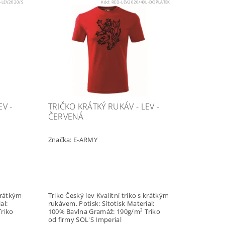
-LEV2020/S
Kód:
RED-LEV2020/4XL-DOPLATEK
V -
TRIČKO KRÁTKÝ RUKÁV - LEV -
ČERVENÁ
Značka:
E-ARMY
Triko Český lev Kvalitní triko s krátkým
rukávem. Potisk: Sítotisk Material:
100% Bavlna Gramáž: 190g/m² Triko
od firmy SOL'S Imperial