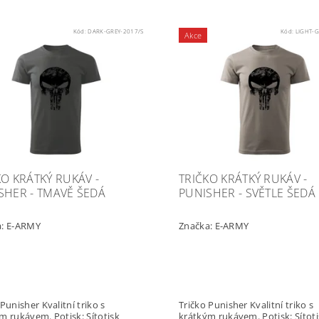
Kód:
DARK-GREY-2017/S
Kód:
LIGHT-G
Akce
KO KRÁTKÝ RUKÁV -
TRIČKO KRÁTKÝ RUKÁV -
SHER - TMAVĚ ŠEDÁ
PUNISHER - SVĚTLE ŠEDÁ
a:
E-ARMY
Značka:
E-ARMY
er Kvalitní triko s
Tričko Punisher Kvalitní triko s
ávem. Potisk: Sítotisk
krátkým rukávem. Potisk: Sítotisk