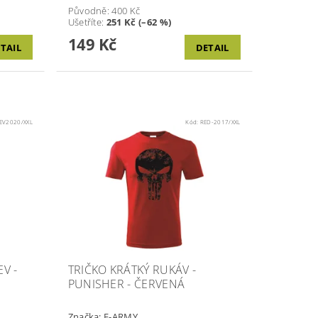
Původně:
400 Kč
Ušetříte
:
251 Kč (–62 %)
149 Kč
TAIL
DETAIL
EV2020/XXL
Kód:
RED-2017/XXL
V -
TRIČKO KRÁTKÝ RUKÁV -
PUNISHER - ČERVENÁ
Značka:
E-ARMY