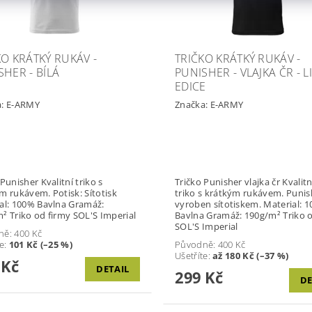
KO KRÁTKÝ RUKÁV -
TRIČKO KRÁTKÝ RUKÁV -
SHER - BÍLÁ
PUNISHER - VLAJKA ČR - LI
EDICE
a:
E-ARMY
Značka:
E-ARMY
er Kvalitní triko s
Tričko Punisher vlajka čr Kvalitn
ávem. Potisk: Sítotisk
triko s krátkým rukávem. Punis
: 100% Bavlna Gramáž:
vyroben sítotiskem. Material: 
190g/m² Triko od firmy SOL'S Imperial
Bavlna Gramáž: 190g/m² Triko o
SOL'S Imperial
ně:
400 Kč
te
:
101 Kč (–25 %)
Původně:
400 Kč
Ušetříte
:
až 180 Kč (–37 %)
 Kč
DETAIL
299 Kč
DE