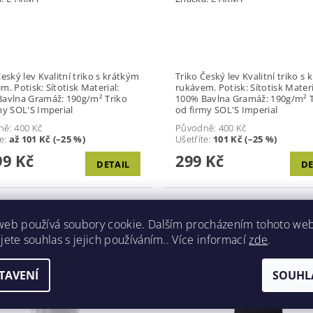
valitní triko s krátkým
Triko Český lev Kvalitní triko s krátkým
sk Material:
rukávem. Potisk: Sítotisk Material:
áž: 190g/m² Triko
100% Bavlna Gramáž: 190g/m² Triko
my SOL'S Imperial
od firmy SOL'S Imperial
ně:
400 Kč
Původně:
400 Kč
te
:
až 101 Kč (–25 %)
Ušetříte
:
101 Kč (–25 %)
9 Kč
299 Kč
DETAIL
DE
web používá soubory cookie. Dalším procházením tohoto we
Kód:
WHITE-2017/S
Kód:
6
Akce
jete souhlas s jejich používáním.. Více informací
zde
.
TAVENÍ
SOUHL