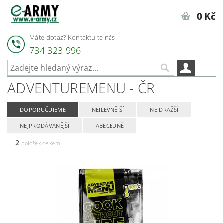
0 Kč
Máte dotaz? Kontaktujte nás:
734 323 996
ADVENTUREMENU - ČR
DOPORUČUJEME
NEJLEVNĚJŠÍ
NEJDRAŽŠÍ
NEJPRODÁVANĚJŠÍ
ABECEDNĚ
2
položek celkem