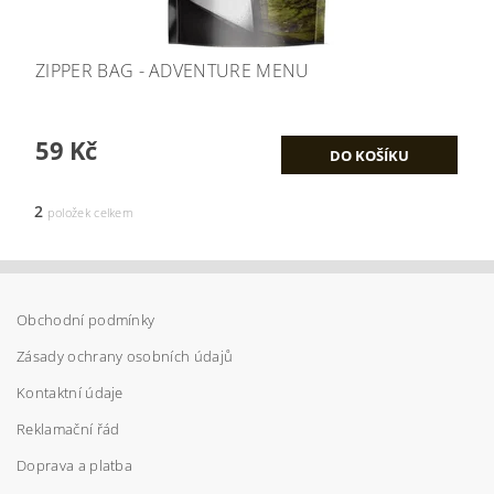
ZIPPER BAG - ADVENTURE MENU
59 Kč
2
položek celkem
Obchodní podmínky
Zásady ochrany osobních údajů
Kontaktní údaje
Reklamační řád
Doprava a platba