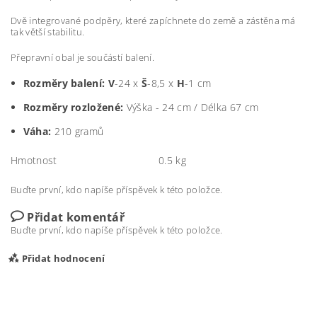
Dvě integrované podpěry, které zapíchnete do země a zástěna má
tak větší stabilitu.
Přepravní obal je součástí balení.
Rozměry balení: V
-24 x
Š
-8,5 x
H
-1 cm
Rozměry rozložené:
Výška - 24 cm / Délka 67 cm
Váha:
210 gramů
Hmotnost
0.5 kg
Buďte první, kdo napíše příspěvek k této položce.
Přidat komentář
Buďte první, kdo napíše příspěvek k této položce.
Přidat hodnocení