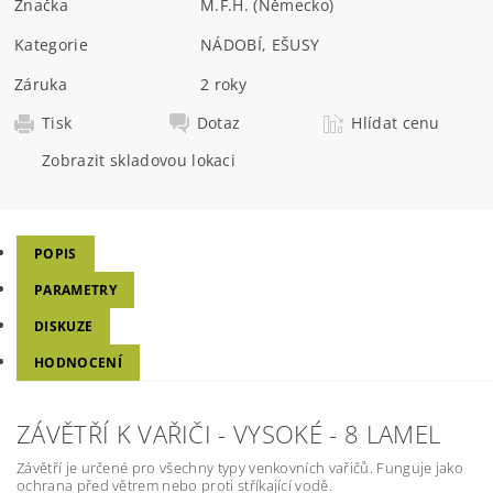
Značka
M.F.H. (Německo)
Kategorie
NÁDOBÍ, EŠUSY
Záruka
2 roky
Tisk
Dotaz
Hlídat cenu
Zobrazit skladovou lokaci
POPIS
PARAMETRY
DISKUZE
HODNOCENÍ
ZÁVĚTŘÍ K VAŘIČI - VYSOKÉ - 8 LAMEL
Závětří je určené pro všechny typy venkovních vařičů. Funguje jako
ochrana před větrem nebo proti stříkající vodě.