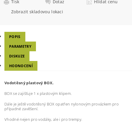
Tisk
Dotaz
Hlídat cenu
Zobrazit skladovou lokaci
POPIS
PARAMETRY
DISKUZE
HODNOCENÍ
Vodotěsný plastový BOX.
BOX se zajišťuje 1 x plastovým klipem.
Dále je ještě vodotěsný BOX opatřen nylonovým provázkem pro
případné zavěšení.
Vhodné nejen pro vodáky, ale i pro trempy.