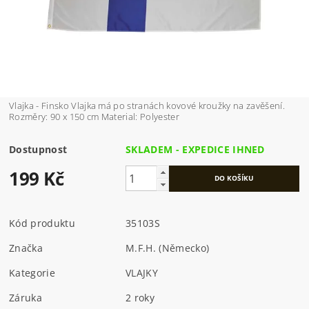
Vlajka - Finsko Vlajka má po stranách kovové kroužky na zavěšení.
Rozměry: 90 x 150 cm Material: Polyester
Dostupnost
SKLADEM - EXPEDICE IHNED
199 Kč
Kód produktu
35103S
Značka
M.F.H. (Německo)
Kategorie
VLAJKY
Záruka
2 roky