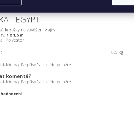
KA -
EGYPT
é kroužky na zavěšení vlajky
ry:
1 x 1,5 m
al: Polyester
t
0.5 kg
ní, kdo napíše příspěvek k této položce.
dat komentář
ní, kdo napíše příspěvek k této položce.
t hodnocení