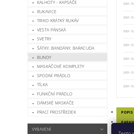
KALHOTY - KAPSÁČE
3001-1
RUKAVICE
3001-15
TRIKO KRÁTKÝ RUKÁV
VESTA PÁNSKÁ
3001-15
SVETRY
3001-15
ŠÁTKY, BANDÁNY, BARACUDA
BUNDY
3001-1
MASKÁČOVÉ KOMPLETY
3001-1
SPODNÍ PRÁDLO
TÍLKA
3001-1
FUNKČNÍ PRÁDLO
DÁMSKÉ MASKÁČE
PRACÍ PROSTŘEDEK
POPIS
PARAM
VYBAVENÍ
DISKU
Tento 