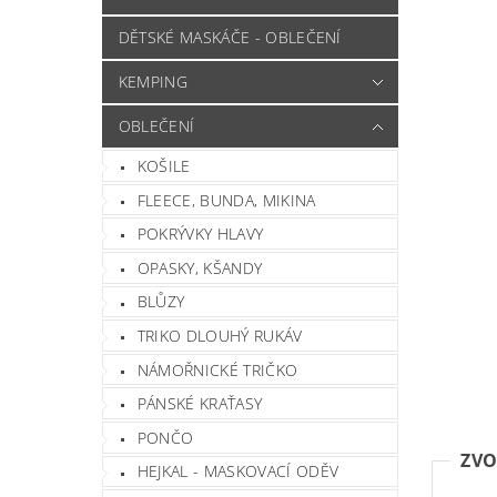
DĚTSKÉ MASKÁČE - OBLEČENÍ
KEMPING
OBLEČENÍ
KOŠILE
FLEECE, BUNDA, MIKINA
POKRÝVKY HLAVY
OPASKY, KŠANDY
BLŮZY
TRIKO DLOUHÝ RUKÁV
NÁMOŘNICKÉ TRIČKO
PÁNSKÉ KRAŤASY
PONČO
ZVO
HEJKAL - MASKOVACÍ ODĚV