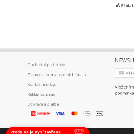
Přida
NEWSL
Obchodní podmínky
Zásady ochrany osobních údajů
Vlož
Kontaktní údaje
Vložením
podmínka
Reklamační řád
Doprava a platba
Prodejna je nyní zavřena