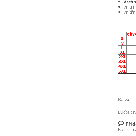
Vrchn
Vnitřn
Vnitřn
obv
S
M
L
XL
2XL
3XL
4XL
5XL
Barva
Buďte prv
Při
Buďte prv