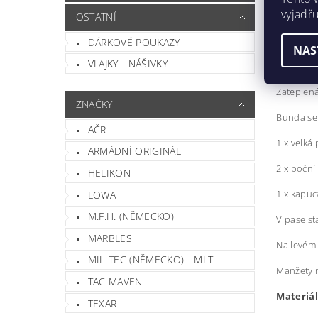
vyjadřu
OSTATNÍ
HODN
DÁRKOVÉ POUKAZY
NAS
VĚT
VLAJKY - NÁŠIVKY
Zateplená
ZNAČKY
Bunda se 
AČR
1 x velká
ARMÁDNÍ ORIGINÁL
2 x boční
HELIKON
1 x kapu
LOWA
M.F.H. (NĚMECKO)
V pase st
MARBLES
Na levém 
MIL-TEC (NĚMECKO) - MLT
Manžety 
TAC MAVEN
Materiál
TEXAR