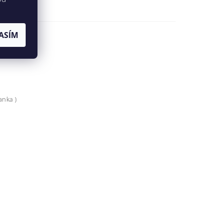
ASÍM
anka )