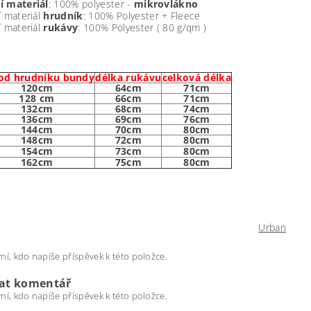
í materiál
: 100% polyester -
mikrovlákno
í materiál
hrudník
:
100% Polyester + Fleece
í materiál
rukávy
:
100% Polyester
( 80 g/qm )
od hrudníku bundy
délka rukávu
celková délka
120cm
64cm
71cm
128 cm
66cm
71cm
132cm
68cm
74cm
136cm
69cm
76cm
144cm
70cm
80cm
148cm
72cm
80cm
154cm
73cm
80cm
162cm
75cm
80cm
Urban
ní, kdo napíše příspěvek k této položce.
dat komentář
ní, kdo napíše příspěvek k této položce.