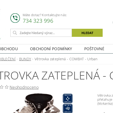
Máte dotaz? Kontaktujte nás:
734 323 996
OBCHODU
OBCHODNÍ PODMÍNKY
POŠTOVNÉ
OBLEČENÍ
BUNDY
Větrovka zateplená - COMBAT - Urban
TROVKA ZATEPLENÁ -
Neohodnoceno
Větrovka zateplená - ur
přetahuje přes 
(klokanka)