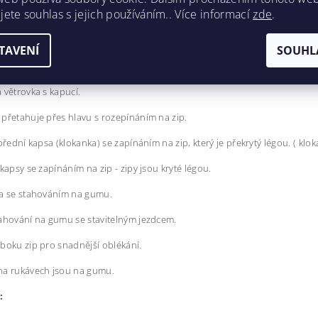
jete souhlas s jejich používáním.. Více informací
zde
.
OCENÍ
TAVENÍ
SOUHL
ROVKA ZATEPLENÁ - URBAN
 větrovka s kapucí.
přetahuje přes hlavu s rozepínáním na zip.
 přední kapsa (klokanka) se zapínáním na zip, který je překrytý légou. ( klok
 kapsy se zapínáním na zip - zipy jsou kryté légou.
ca se stahováním na gumu.
ahování na gumu se stavitelným jezdcem.
boku zip pro snadnější oblékání.
na rukávech jsou na gumu.
: