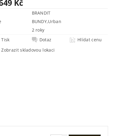
 649 Kč
BRANDIT
e
BUNDY
,
Urban
2 roky
Tisk
Dotaz
Hlídat cenu
Zobrazit skladovou lokaci