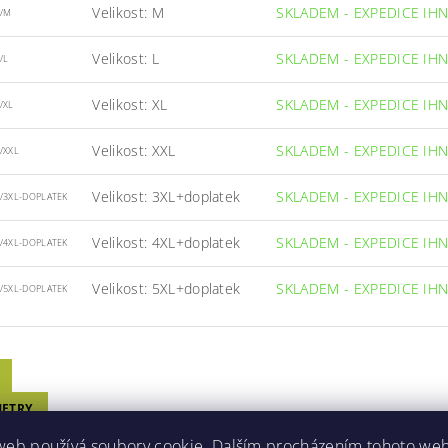
Velikost: M
SKLADEM - EXPEDICE IH
5/M
Velikost: L
SKLADEM - EXPEDICE IH
/L
Velikost: XL
SKLADEM - EXPEDICE IH
/XL
Velikost: XXL
SKLADEM - EXPEDICE IH
/XXL
Velikost: 3XL+doplatek
SKLADEM - EXPEDICE IH
5/3XL-DOPLATEK
Velikost: 4XL+doplatek
SKLADEM - EXPEDICE IH
5/4XL-DOPLATEK
Velikost: 5XL+doplatek
SKLADEM - EXPEDICE IH
5/5XL-DOPLATEK
ETRY
ZE
web používá soubory cookie. Dalším procházením tohoto we