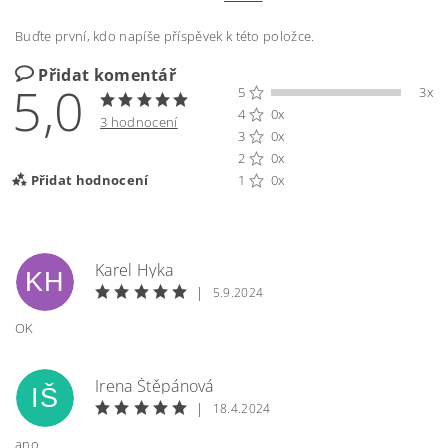
Buďte první, kdo napíše příspěvek k této položce.
Přidat komentář
5,0
5
3x
4
0x
3 hodnocení
3
0x
2
0x
Přidat hodnocení
1
0x
Karel Hyka
KH
|
5.9.2024
OK
Irena Štěpánová
IŠ
|
18.4.2024
ano