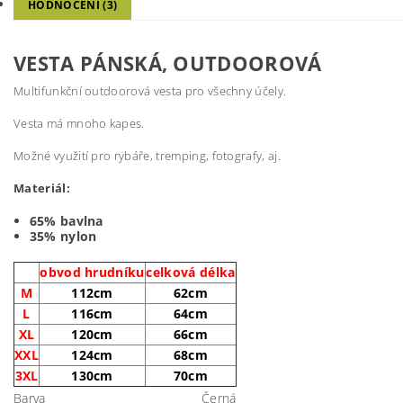
HODNOCENÍ (3)
VESTA PÁNSKÁ, OUTDOOROVÁ
Multifunkční outdoorová vesta pro všechny účely.
Vesta má mnoho kapes.
Možné využití pro rybáře, tremping, fotografy, aj.
Materiál:
65% bavlna
35% nylon
obvod hrudníku
celková délka
M
112cm
62cm
L
116cm
64cm
XL
120cm
66cm
XXL
124cm
68cm
3XL
130cm
70cm
Barva
Černá