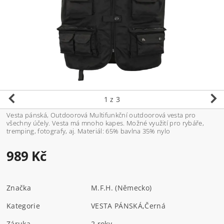
1
z 3
Vesta pánská, Outdoorová Multifunkční outdoorová vesta pro
všechny účely. Vesta má mnoho kapes. Možné využití pro rybáře,
tremping, fotografy, aj. Materiál: 65% bavlna 35% nylo
989 Kč
Značka
M.F.H. (Německo)
Kategorie
VESTA PÁNSKÁ
,
Černá
Záruka
2 roky