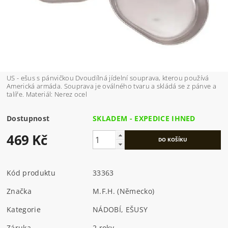
US - ešus s pánvičkou Dvoudílná jídelní souprava, kterou používá
Americká armáda. Souprava je oválného tvaru a skládá se z pánve a
talíře. Materiál: Nerez ocel
Dostupnost
SKLADEM - EXPEDICE IHNED
469 Kč
Kód produktu
33363
Značka
M.F.H. (Německo)
Kategorie
NÁDOBÍ, EŠUSY
Záruka
2 roky