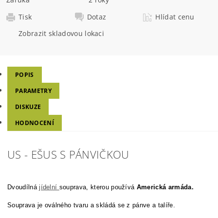
Tisk
Dotaz
Hlídat cenu
Zobrazit skladovou lokaci
POPIS
PARAMETRY
DISKUZE
HODNOCENÍ
US - EŠUS S PÁNVIČKOU
Dvoudílná
jídelní
souprava, kterou používá
Americká armáda.
Souprava je oválného tvaru a skládá se z pánve a talíře.