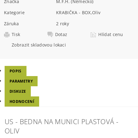
Značka
M.F.H. (Německo)
Kategorie
KRABIČKA - BOX
,
Oliv
Záruka
2 roky
Tisk
Dotaz
Hlídat cenu
Zobrazit skladovou lokaci
POPIS
PARAMETRY
DISKUZE
HODNOCENÍ
US - BEDNA NA MUNICI PLASTOVÁ -
OLIV