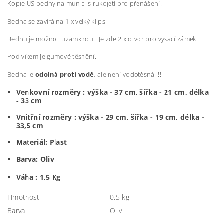
Kopie US bedny na munici s rukojeťí pro přenášení.
Bedna se zavírá na 1 x velký klips
Bednu je možno i uzamknout. Je zde 2 x otvor pro vysací zámek.
Pod víkem je gumové těsnění.
Bedna je
odolná proti vodě
, ale není vodotěsná !!!
Venkovní rozměry :
výška - 37 cm, šířka - 21 cm, délka
- 33 cm
Vnitřní rozměry : výška - 29 cm, šířka - 19 cm, délka -
33,5 cm
Materiál: Plast
Barva: Oliv
Váha : 1,5 Kg
Hmotnost
0.5 kg
Barva
Oliv