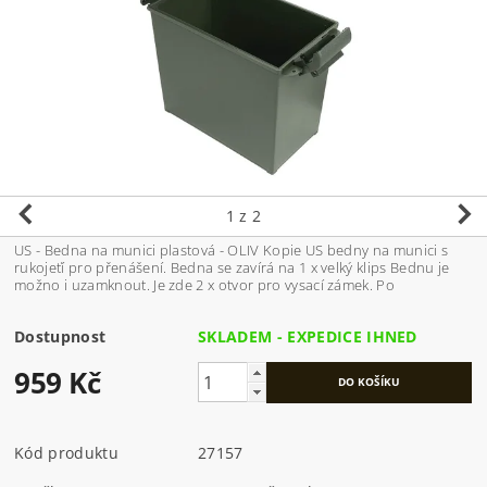
1
z 2
US - Bedna na munici plastová - OLIV Kopie US bedny na munici s
rukojeťí pro přenášení. Bedna se zavírá na 1 x velký klips Bednu je
možno i uzamknout. Je zde 2 x otvor pro vysací zámek. Po
Dostupnost
SKLADEM - EXPEDICE IHNED
959 Kč
Kód produktu
27157