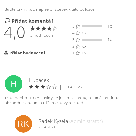
Buďte první, kdo napíše příspěvek k této položce.
Přidat komentář
4,0
5
1x
4
0x
2 hodnocení
3
1x
2
0x
Přidat hodnocení
1
0x
Hubacek
H
|
10.4.2026
Triko neni ze 100% bavlny, te je tam jen 80%, 20 uměliny. Jinak
obchodne-dodani na 1*, bleskovy obchod.
Radek Kysela
(Administrátor)
RK
21.4.2026