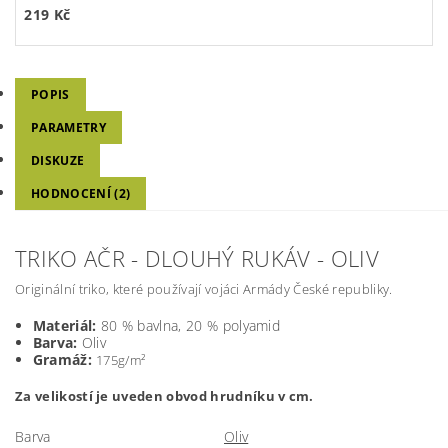
219 Kč
POPIS
PARAMETRY
DISKUZE
HODNOCENÍ (2)
TRIKO AČR - DLOUHÝ RUKÁV - OLIV
Originální triko, které používají vojáci Armády České republiky.
Materiál:
80 % bavlna, 20 % polyamid
Barva:
Oliv
Gramáž:
175g/m²
Za velikostí je uveden obvod hrudníku v cm.
Barva
Oliv