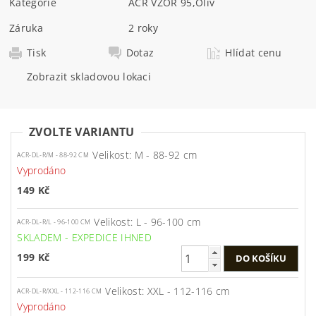
Kategorie
AČR VZOR 95
,
Oliv
Záruka
2 roky
Tisk
Dotaz
Hlídat cenu
Zobrazit skladovou lokaci
ZVOLTE VARIANTU
Velikost: M - 88-92 cm
ACR-DL-R/M - 88-92 CM
Vyprodáno
149 Kč
Velikost: L - 96-100 cm
ACR-DL-R/L - 96-100 CM
SKLADEM - EXPEDICE IHNED
199 Kč
Velikost: XXL - 112-116 cm
ACR-DL-R/XXL - 112-116 CM
Vyprodáno