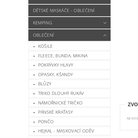
DĚTSKÉ MASKÁČE - OBLEČENÍ
KEMPING
OBLEČENÍ
KOŠILE
FLEECE, BUNDA, MIKINA
POKRÝVKY HLAVY
OPASKY, KŠANDY
BLŮZY
TRIKO DLOUHÝ RUKÁV
NÁMOŘNICKÉ TRIČKO
ZVO
PÁNSKÉ KRAŤASY
NE-0010
PONČO
HEJKAL - MASKOVACÍ ODĚV