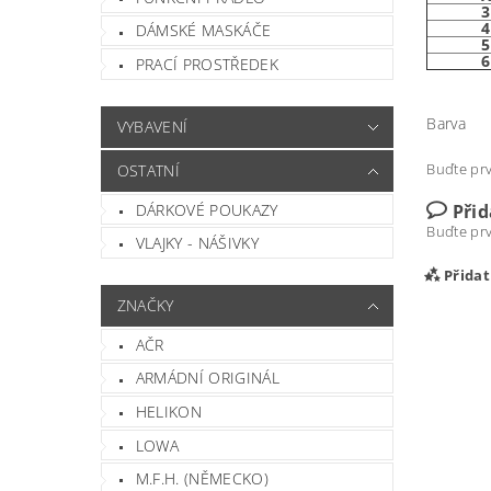
DÁMSKÉ MASKÁČE
PRACÍ PROSTŘEDEK
Barva
VYBAVENÍ
Buďte prv
OSTATNÍ
DÁRKOVÉ POUKAZY
Při
Buďte prv
VLAJKY - NÁŠIVKY
Přida
ZNAČKY
AČR
ARMÁDNÍ ORIGINÁL
HELIKON
LOWA
M.F.H. (NĚMECKO)