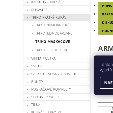
KALHOTY - KAPSÁČE
POPIS
RUKAVICE
PARAM
TRIKO KRÁTKÝ RUKÁV
DISKU
TRIKO NÁMOŘNICKÉ
HODN
TRIKO JEDNOBAREVNÉ
TRIKO MASKÁČOVÉ
ARM
TRIKO S POTISKEM
Klasické 
VESTA PÁNSKÁ
Tento 
Materiál:
SVETRY
vyjadřu
ŠÁTKY, BANDÁNY, BARACUDA
Gramáž:
BUNDY
NAS
MASKÁČOVÉ KOMPLETY
VEL
SPODNÍ PRÁDLO
TÍLKA
X
FUNKČNÍ PRÁDLO