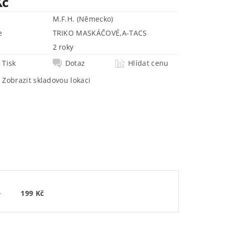
Kč
M.F.H. (Německo)
e
TRIKO MASKÁČOVÉ
,
A-TACS
2 roky
Tisk
Dotaz
Hlídat cenu
Zobrazit skladovou lokaci
č
199 Kč