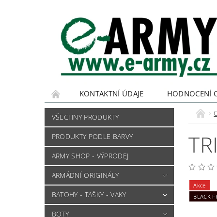
KONTAKTNÍ ÚDAJE
HODNOCENÍ 
VŠECHNY PRODUKTY
TR
PRODUKTY PODLE BARVY
ARMY SHOP - VÝPRODEJ
ARMÁDNÍ ORIGINÁLY
Akce
BATOHY - TAŠKY - VAKY
BLACK F
BOTY