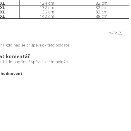
3XL
124 cm
82 cm
4XL
132 cm
82 cm
5XL
136 cm
82 cm
6XL
142 cm
88 cm
A-TACS
ní, kdo napíše příspěvek k této položce.
dat komentář
ní, kdo napíše příspěvek k této položce.
t hodnocení