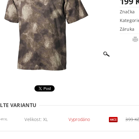
199 
Značka
Kategori
Záruka
LTE VARIANTU
Velikost: XL
Vyprodáno
399 K
4P/XL