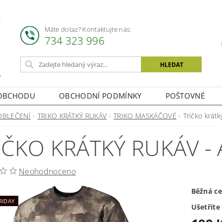
Máte dotaz? Kontaktujte nás:
734 323 996
OBCHODU
OBCHODNÍ PODMÍNKY
POŠTOVNÉ
OBLEČENÍ
TRIKO KRÁTKÝ RUKÁV
TRIKO MASKÁČOVÉ
Tričko krátk
IČKO KRÁTKÝ RUKÁV - 
Neohodnoceno
Běžná c
RIDAY
Ušetříte