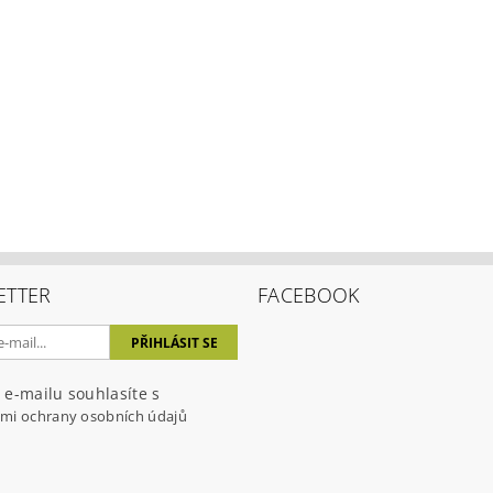
ením hodnocení souhlasíte s
podmínkami ochrany osobních úda
ETTER
FACEBOOK
 e-mailu souhlasíte s
mi ochrany osobních údajů