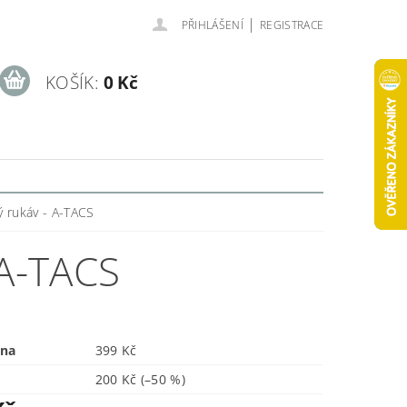
|
PŘIHLÁŠENÍ
REGISTRACE
KOŠÍK:
0 Kč
ý rukáv - A-TACS
A-TACS
ena
399 Kč
200 Kč
(–50 %)