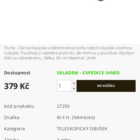
Tonfa - Černá Klasická umělohmotná tonfa neboli obušek s kolmou
rukojetí. Používají ji zejména policisti, ale mohou ji používat obyčejní
lidé na sebeobranu. Délka: 60 cm Material: Uměl
Dostupnost
SKLADEM - EXPEDICE IHNED
379 Kč
Kód produktu
27255
Značka
M.F.H. (Německo)
Kategorie
TELESKOPICKÝ OBUŠEK
Záruka
2 roky