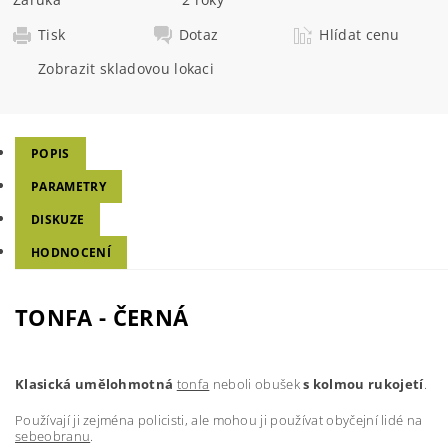
Tisk
Dotaz
Hlídat cenu
Zobrazit skladovou lokaci
POPIS
PARAMETRY
DISKUZE
HODNOCENÍ
TONFA - ČERNÁ
Klasická umělohmotná
tonfa
neboli obušek
s kolmou rukojetí
.
Používají ji zejména policisti, ale mohou ji používat obyčejní lidé na
sebeobranu
.