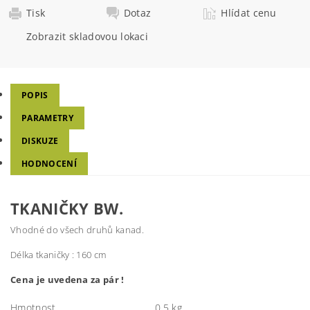
Tisk
Dotaz
Hlídat cenu
Zobrazit skladovou lokaci
POPIS
PARAMETRY
DISKUZE
HODNOCENÍ
TKANIČKY BW.
Vhodné do všech druhů kanad.
Délka tkaničky : 160 cm
Cena je uvedena za pár !
Hmotnost
0.5 kg