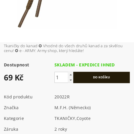
Tkaničky do kanad ✪ Vhodné do všech druhů kanad a za skvělou
cenu! ✪ e - ARMY: Army shop, který hledáte!
Dostupnost
SKLADEM - EXPEDICE IHNED
69 Kč
Kód produktu
20022R
Značka
M.F.H. (Německo)
Kategorie
TKANIČKY
,
Coyote
Záruka
2 roky