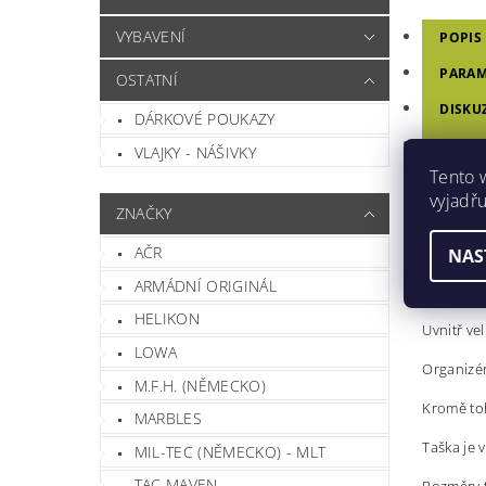
VYBAVENÍ
POPIS
PARAM
OSTATNÍ
DISKU
DÁRKOVÉ POUKAZY
HODN
VLAJKY - NÁŠIVKY
Tento 
vyjadřu
TAŠ
ZNAČKY
AČR
NAS
V městské
taška EDC
ARMÁDNÍ ORIGINÁL
každodenn
HELIKON
Uvnitř ve
LOWA
Organizér
M.F.H. (NĚMECKO)
Kromě toh
MARBLES
Taška je
MIL-TEC (NĚMECKO) - MLT
TAC MAVEN