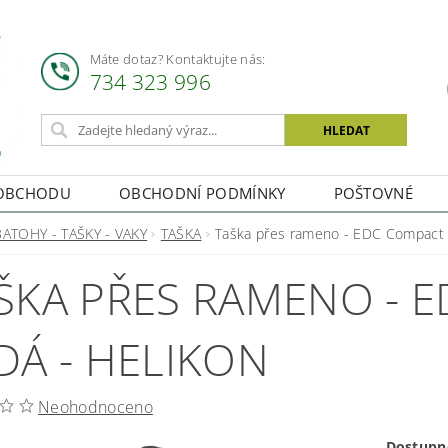
Máte dotaz? Kontaktujte nás:
734 323 996
OBCHODU
OBCHODNÍ PODMÍNKY
POŠTOVNÉ
BATOHY - TAŠKY - VAKY
TAŠKA
Taška přes rameno - EDC Compact -
ŠKA PŘES RAMENO - E
DÁ - HELIKON
Neohodnoceno
Dostupn