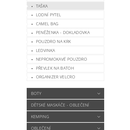
TAŠKA
LODNÍ PYTEL
CAMEL BAG
PENĚŽENKA - DOKLADOVKA
POUZDRO NA KRK
LEDVINKA
NEPROMOKAVÉ POUZDRO
PŘEVLEK NA BATOH
ORGANIZER VELCRO
BOTY
DĚTSKÉ MASKÁČE - OBLEČENÍ
KEMPING
OBLEČENÍ