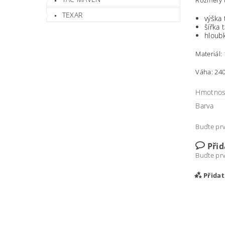
Rozměry t
TEXAR
výška 
šířka 
hloub
Materiál
Váha: 240
Hmotnos
Barva
Buďte prv
Při
Buďte prv
Přida