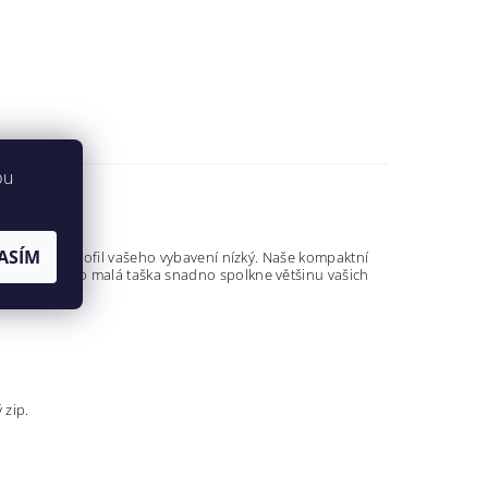
bu
ASÍM
ň udržovat profil vašeho vybavení nízký. Naše kompaktní
® 500D, tato malá taška snadno spolkne většinu vašich
 zip.