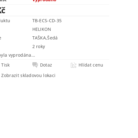
Kč
duktu
TB-ECS-CD-35
HELIKON
e
TAŠKA
,
Šedá
2 roky
byla vyprodána...
Tisk
Dotaz
Hlídat cenu
Zobrazit skladovou lokaci