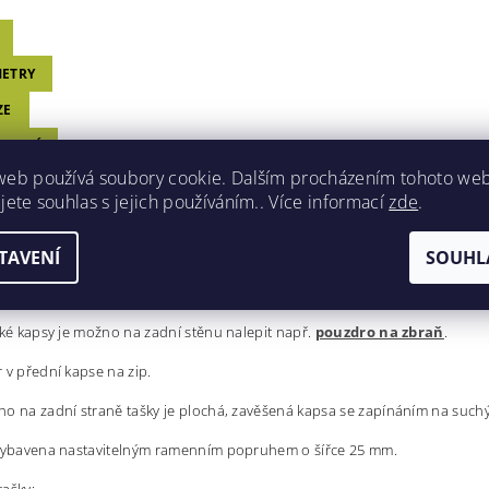
ETRY
ZE
OCENÍ
web používá soubory cookie. Dalším procházením tohoto we
jete souhlas s jejich používáním.. Více informací
zde
.
KA PŘES RAMENO - EDC COMPACT
TAVENÍ
SOUHL
m prostředí je důležité mít možnost nosit co nejvíce vybavení, ale zárove
 Compact je skvělým příkladem tohoto typu vybavení. Vyrobeno z Cordura
ích věcí, jako jsou klíče, poznámkový blok, peněženka a pistole.
lké kapsy je možno na zadní stěnu nalepit např.
pouzdro na zbraň
.
 v přední kapse na zip.
o na zadní straně tašky je plochá, zavěšená kapsa se zapínáním na suchý
 vybavena nastavitelným ramenním popruhem o šířce 25 mm.