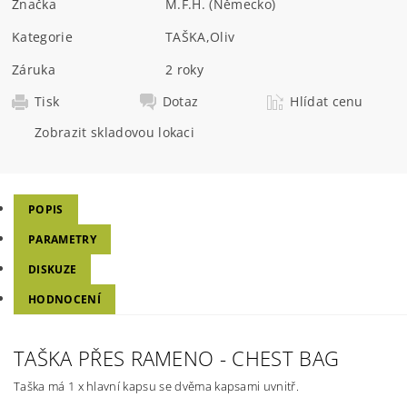
Značka
M.F.H. (Německo)
Kategorie
TAŠKA
,
Oliv
Záruka
2 roky
Tisk
Dotaz
Hlídat cenu
Zobrazit skladovou lokaci
POPIS
PARAMETRY
DISKUZE
HODNOCENÍ
TAŠKA PŘES RAMENO - CHEST BAG
Taška má 1 x hlavní kapsu se dvěma kapsami uvnitř.