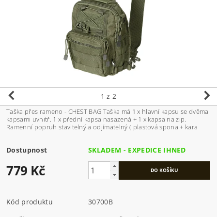
1
z 2
Taška přes rameno - CHEST BAG Taška má 1 x hlavní kapsu se dvěma
kapsami uvnitř. 1 x přední kapsa nasazená + 1 x kapsa na zip.
Ramenní popruh stavitelný a odjímatelný ( plastová spona + kara
Dostupnost
SKLADEM - EXPEDICE IHNED
779 Kč
Kód produktu
30700B