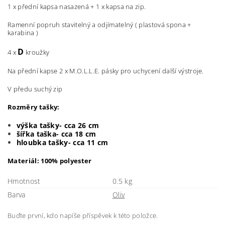
1 x přední kapsa nasazená + 1 x kapsa na zip.
Ramenní popruh stavitelný a odjímatelný ( plastová spona +
karabina )
D
4 x
kroužky
Na přední kapse 2 x M.O.L.L.E. pásky pro uchycení další výstroje.
V předu suchý zip
Rozměry tašky:
výška tašky- cca 26 cm
šířka taška- cca 18 cm
hloubka tašky- cca 11 cm
Materiál: 100% polyester
Hmotnost
0.5 kg
Barva
Oliv
Buďte první, kdo napíše příspěvek k této položce.