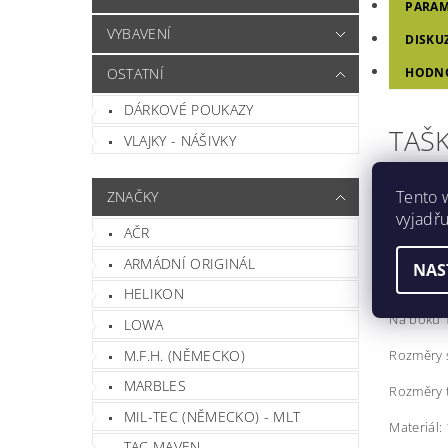
PARAM
VYBAVENÍ
DISKU
OSTATNÍ
HODNO
DÁRKOVÉ POUKAZY
TAŠ
VLAJKY - NÁŠIVKY
Tento 
ZNAČKY
Velkoob
vyjadřu
AČR
Teleskop
ARMÁDNÍ ORIGINÁL
NAS
Taška má 
HELIKON
Na boku 1
LOWA
M.F.H. (NĚMECKO)
Rozměry s
MARBLES
Rozměry t
MIL-TEC (NĚMECKO) - MLT
Materiál:
TAC MAVEN