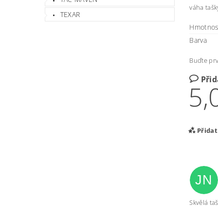
váha tašk
TEXAR
Hmotnos
Barva
Buďte prv
Při
5,
Přida
JN
Skvělá ta