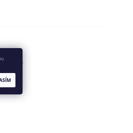
bu
rného nylonu.
ASÍM