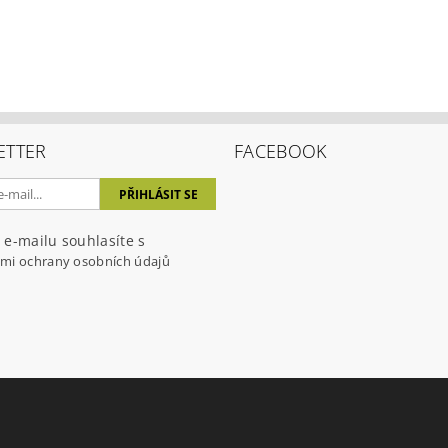
ením hodnocení souhlasíte s
podmínkami ochrany osobních úda
ETTER
FACEBOOK
 e-mailu souhlasíte s
mi ochrany osobních údajů