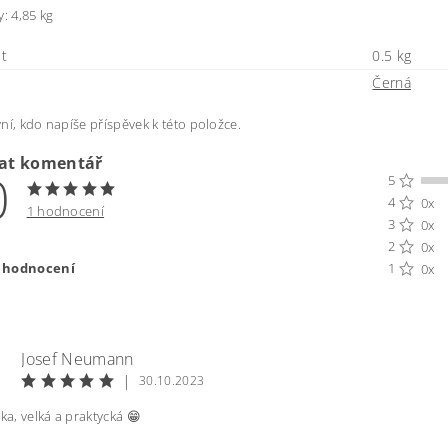
y: 4,85 kg
t
0.5 kg
Černá
ní, kdo napíše příspěvek k této položce.
dat komentář
0
5
4
0x
1 hodnocení
3
0x
2
0x
t hodnocení
1
0x
Josef Neumann
|
30.10.2023
ška, velká a praktycká 😁