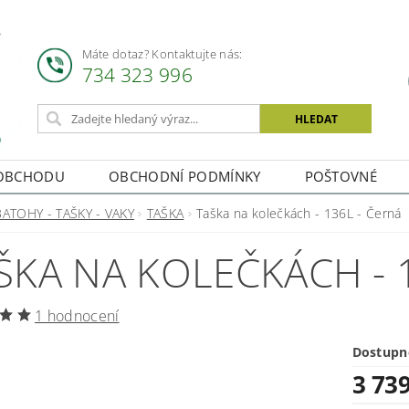
Máte dotaz? Kontaktujte nás:
734 323 996
OBCHODU
OBCHODNÍ PODMÍNKY
POŠTOVNÉ
BATOHY - TAŠKY - VAKY
TAŠKA
Taška na kolečkách - 136L - Černá
ŠKA NA KOLEČKÁCH - 
1 hodnocení
Dostupn
3 73