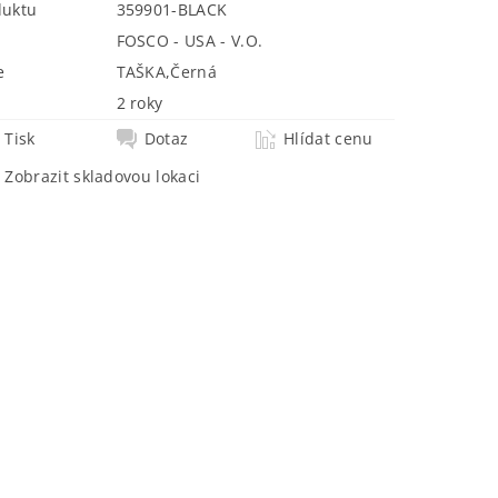
duktu
359901-BLACK
FOSCO - USA - V.O.
e
TAŠKA
,
Černá
2 roky
Tisk
Dotaz
Hlídat cenu
Zobrazit skladovou lokaci