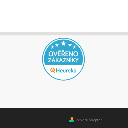
jů
Vytvořil Shoptet