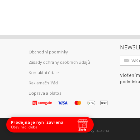
Vlož
NEWSL
Obchodní podmínky
Zásady ochrany osobních údajů
Kontaktní údaje
Vložením
podmínka
Reklamační řád
Doprava a platba
Prodejna je nyní zavřena
Otevírací doba
Skrýt
2026 ©
E-ARMY.cz
, všechna práva vyhrazena
Navštivte nás osobně