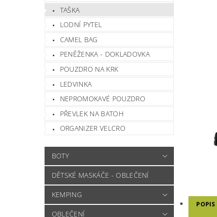
TAŠKA
LODNÍ PYTEL
CAMEL BAG
PENĚŽENKA - DOKLADOVKA
POUZDRO NA KRK
LEDVINKA
NEPROMOKAVÉ POUZDRO
PŘEVLEK NA BATOH
ORGANIZER VELCRO
BOTY
DĚTSKÉ MASKÁČE - OBLEČENÍ
KEMPING
POPIS
OBLEČENÍ