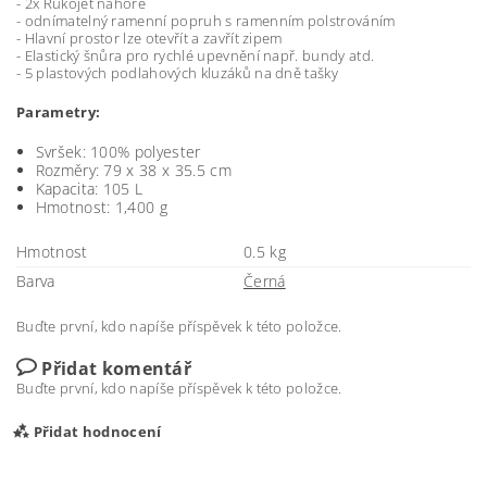
- 2x Rukojeť nahoře
- odnímatelný ramenní popruh s ramenním polstrováním
- Hlavní prostor lze otevřít a zavřít zipem
- Elastický šnůra pro rychlé upevnění např. bundy atd.
- 5 plastových podlahových kluzáků na dně tašky
Parametry:
Svršek:
100% polyester
Rozměry
: 79 x 38 x 35.5 cm
Kapacita: 105 L
Hmotnost
: 1,400 g
Hmotnost
0.5 kg
Barva
Černá
Buďte první, kdo napíše příspěvek k této položce.
Přidat komentář
Buďte první, kdo napíše příspěvek k této položce.
Přidat hodnocení