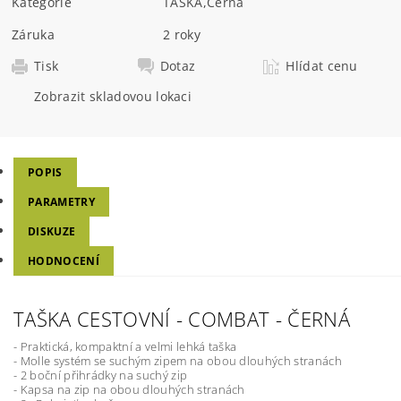
Kategorie
TAŠKA
,
Černá
Záruka
2 roky
Tisk
Dotaz
Hlídat cenu
Zobrazit skladovou lokaci
POPIS
PARAMETRY
DISKUZE
HODNOCENÍ
TAŠKA CESTOVNÍ - COMBAT - ČERNÁ
- Praktická, kompaktní a velmi lehká taška
- Molle systém se suchým zipem na obou dlouhých stranách
- 2 boční přihrádky na suchý zip
- Kapsa na zip na obou dlouhých stranách