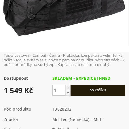
Taška cestovní - Combat - Černá - Praktická, kompaktní a velmi lehká
taška - Molle systém se suchým zipem na obou dlouhých stranách - 2
boční přihrádky na suchý zip - Kapsa na zip na obou dlouhý
Dostupnost
SKLADEM - EXPEDICE IHNED
1 549 Kč
Kód produktu
13828202
Značka
Mil-Tec (Německo) - MLT