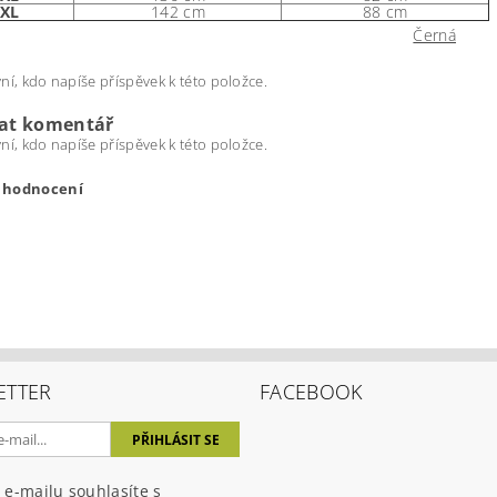
6XL
142 cm
88 cm
Černá
ní, kdo napíše příspěvek k této položce.
dat komentář
ní, kdo napíše příspěvek k této položce.
t hodnocení
ETTER
FACEBOOK
ením hodnocení souhlasíte s
podmínkami ochrany osobních úda
 e-mailu souhlasíte s