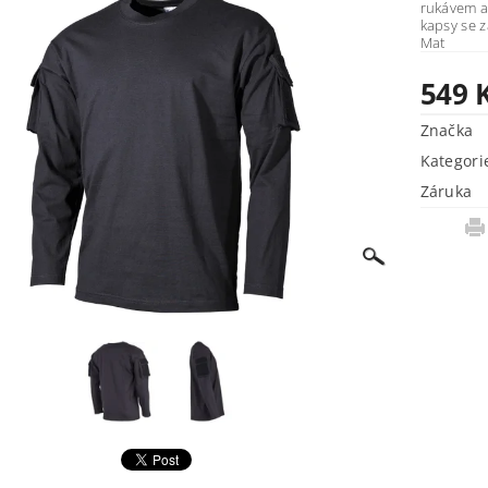
rukávem a posíleným
kapsy se zapínáním 
Mat
549 
Značka
Kategori
Záruka