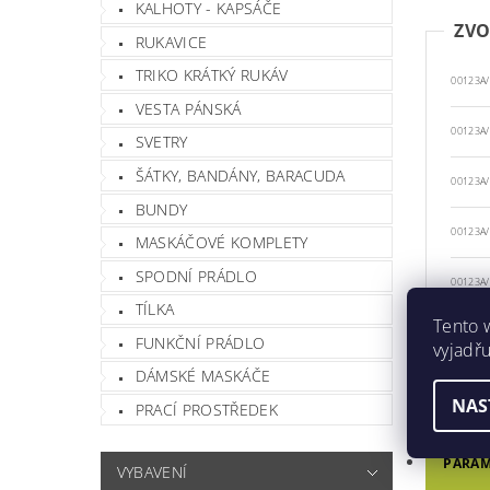
KALHOTY - KAPSÁČE
ZVO
RUKAVICE
TRIKO KRÁTKÝ RUKÁV
00123A/
VESTA PÁNSKÁ
00123A
SVETRY
ŠÁTKY, BANDÁNY, BARACUDA
00123A/
BUNDY
00123A
MASKÁČOVÉ KOMPLETY
SPODNÍ PRÁDLO
00123A
TÍLKA
Tento 
00123A
FUNKČNÍ PRÁDLO
vyjadřu
DÁMSKÉ MASKÁČE
NAS
PRACÍ PROSTŘEDEK
POPIS
PARAM
VYBAVENÍ