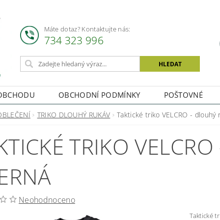
Máte dotaz? Kontaktujte nás:
734 323 996
OBCHODU
OBCHODNÍ PODMÍNKY
POŠTOVNÉ
OBLEČENÍ
TRIKO DLOUHÝ RUKÁV
Taktické triko VELCRO - dlouhý 
KTICKÉ TRIKO VELCRO
ČERNÁ
Neohodnoceno
Taktické triko V