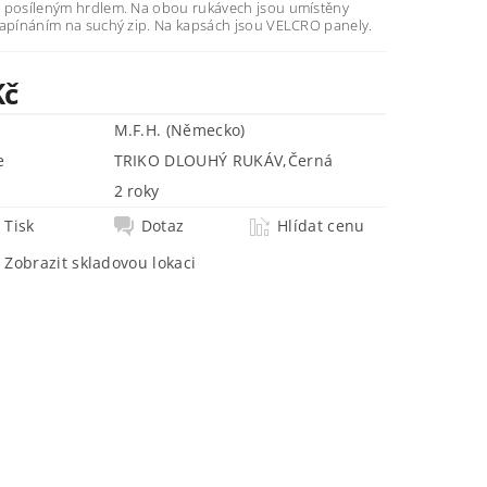
 hrdlem. Na obou rukávech jsou umístěny
na suchý zip. Na kapsách jsou VELCRO panely.
Kč
M.F.H. (Německo)
e
TRIKO DLOUHÝ RUKÁV
,
Černá
2 roky
Tisk
Dotaz
Hlídat cenu
Zobrazit skladovou lokaci