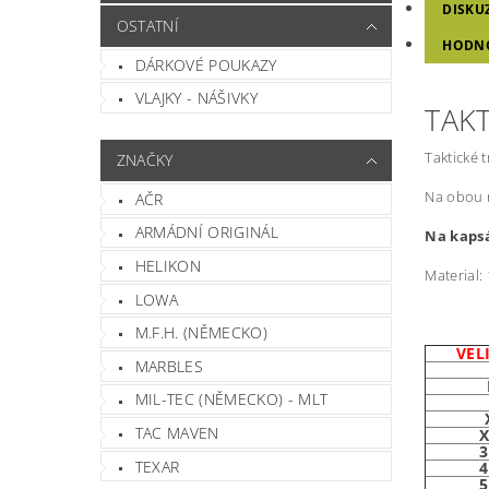
DISKU
OSTATNÍ
HODN
DÁRKOVÉ POUKAZY
VLAJKY - NÁŠIVKY
TAK
Taktické 
ZNAČKY
Na obou r
AČR
ARMÁDNÍ ORIGINÁL
Na kapsá
HELIKON
Material:
LOWA
M.F.H. (NĚMECKO)
VEL
MARBLES
MIL-TEC (NĚMECKO) - MLT
TAC MAVEN
X
TEXAR