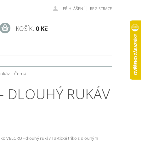
|
PŘIHLÁŠENÍ
REGISTRACE
KOŠÍK:
0 Kč
rukáv - Černá
 - DLOUHÝ RUKÁV
ELCRO - dlouhý rukáv Taktické triko s dlouhým