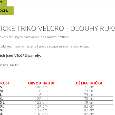
ZE
OCENÍ
TICKÉ TRIKO VELCRO - DLOUHÝ RUK
triko s dlouhým rukávem a posíleným hrdlem.
ukávech jsou umístěny kapsy se zapínáním na suchý zip.
ch jsou VELCRO panely.
 100% Bavlna
IKOST
OBVOD HRUDI
DÉLKA TRIČKA
S
108 cm
71 cm
M
110 cm
73 cm
L
116 cm
74 cm
XL
120 cm
78 cm
XL
122 cm
79 cm
3XL
124 cm
82 cm
4XL
132 cm
82 cm
5XL
136 cm
82 cm