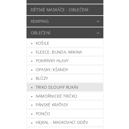
DĚTSKÉ MASKÁČE - OBLEČENÍ
KEMPING
OBLEČENÍ
KOŠILE
FLEECE, BUNDA, MIKINA
POKRÝVKY HLAVY
OPASKY, KŠANDY
BLŮZY
TRIKO DLOUHÝ RUKÁV
NÁMOŘNICKÉ TRIČKO
PÁNSKÉ KRAŤASY
PONČO
HEJKAL - MASKOVACÍ ODĚV