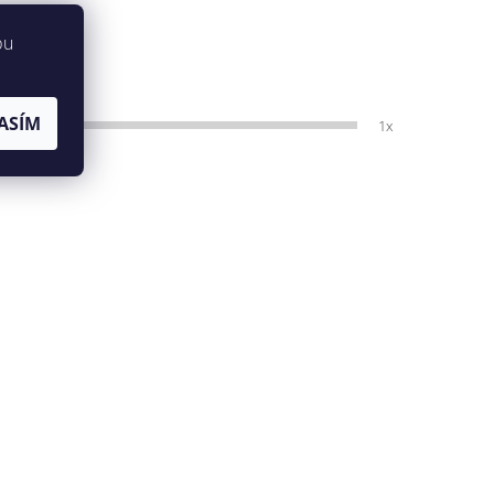
bu
ASÍM
1x