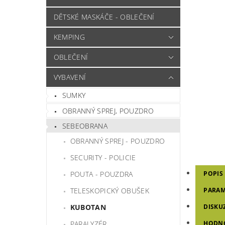
DĚTSKÉ MASKÁČE - OBLEČENÍ
KEMPING
OBLEČENÍ
VYBAVENÍ
SUMKY
OBRANNÝ SPREJ, POUZDRO
SEBEOBRANA
OBRANNÝ SPREJ - POUZDRO
SECURITY - POLICIE
POUTA - POUZDRA
POPIS
TELESKOPICKÝ OBUŠEK
PARAM
KUBOTAN
DISKU
PARALYZÉR
HODNO