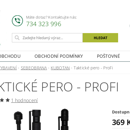
Máte dotaz? Kontaktujte nás:
734 323 996
OBCHODU
OBCHODNÍ PODMÍNKY
POŠTOVNÉ
VYBAVENÍ
SEBEOBRANA
KUBOTAN
Taktické pero - ProFi
KTICKÉ PERO - PROFI
1 hodnocení
Dostupn
369 