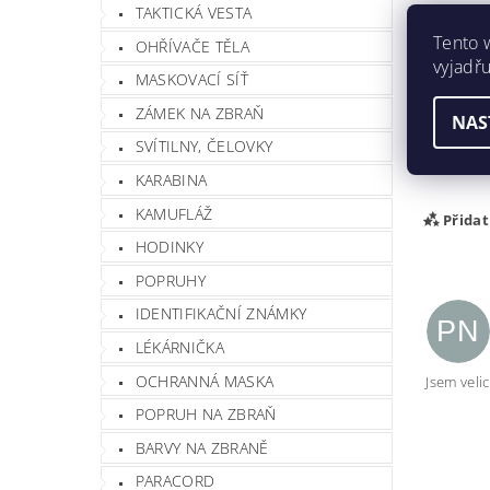
TAKTICKÁ VESTA
Hmotnos
Tento 
OHŘÍVAČE TĚLA
Buďte prv
vyjadřu
MASKOVACÍ SÍŤ
Při
ZÁMEK NA ZBRAŇ
5,
NAS
SVÍTILNY, ČELOVKY
KARABINA
KAMUFLÁŽ
Přida
HODINKY
POPRUHY
IDENTIFIKAČNÍ ZNÁMKY
PN
LÉKÁRNIČKA
OCHRANNÁ MASKA
Jsem veli
POPRUH NA ZBRAŇ
BARVY NA ZBRANĚ
PARACORD