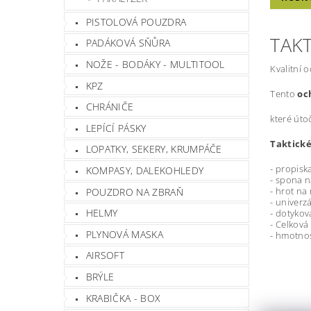
PISTOLOVÁ POUZDRA
TAKT
PADÁKOVÁ SŇŮRA
NOŽE - BODÁKY - MULTITOOL
Kvalitní 
KPZ
Tento
oc
CHRÁNIČE
které úto
LEPÍCÍ PÁSKY
Taktické
LOPATKY, SEKERY, KRUMPÁČE
- propisk
KOMPASY, DALEKOHLEDY
- spona 
- hrot na
POUZDRO NA ZBRAŇ
- univerz
HELMY
- dotyko
- Celková
PLYNOVÁ MASKA
- hmotnos
AIRSOFT
BRÝLE
KRABIČKA - BOX