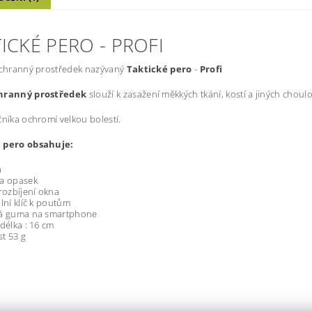
ICKÉ PERO - PROFI
ochranný prostředek nazývaný
Taktické pero
-
Profi
hranný prostředek
slouží k zasažení měkkých tkání, kostí a jiných choulo
čníka ochromí velkou bolestí.
 pero obsahuje:
a
na opasek
 rozbíjení okna
ální klíč k poutům
vá guma na smartphone
 délka : 16 cm
t 53 g