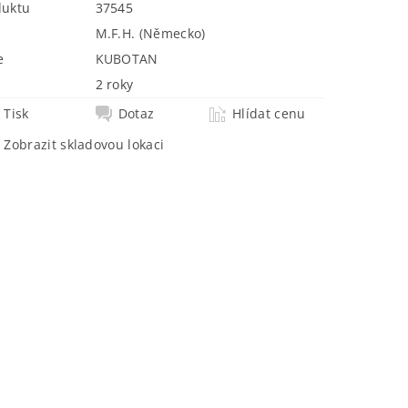
duktu
37545
M.F.H. (Německo)
e
KUBOTAN
2 roky
Tisk
Dotaz
Hlídat cenu
Zobrazit skladovou lokaci