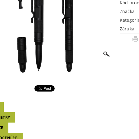
Kód pro
Značka
Kategori
Záruka
ETRY
ZE
CENÍ (1)