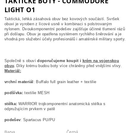
TAKTICKÉ BOTY - COMMODORE
LIGHT O1
Taktická, lehká zásahová obuv bez kovových součástí. Svršek
obuvi je vyroben z lícové usně v kombinaci s polstrovaným
nylonem. Dvoukomponentní podešev zajišťuje účinné tlumení rázů
při došlapu. Obuv je opatřena systémem rychlého šněrování a je
vhodná pro služební účely profesionálů i amatérské military sporty.
Společně s obuví
doporučujeme koupit i
krém na vojenskou
obuv
.
Díky krému budou boty více chráněny před vnějšími vlivy.
Materiál:
vrchní materiál
: Buffalo full grain leather + textilie
podšívka:
textilie MESH
stélka:
WARRIOR trojkomponentní anatomická stélka s
odpružujícím prvkem v patě
podešev
: Spartacus PU/PU
Barva
Černá