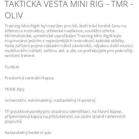
TAKTICKÁ VESTA MINI RIG - TMR -
OLIV
Training Mini Rig® byl navržen pro lidi, kteří tráví hodně času na
střelnici a instruktory, střelecké nadšence, soutěžní střelce.
Minimalistické, symetrické uspořádání Training Mini Rig® bylo
inspirováno jedním z nejznámějších instruktorů taktické střelby.
Naše zařízení pojme základní nálož zásobníků, nějakou další munici,
multifunkční nářadí, svítilnu atd. a vše, co potřebujete pro pokročilý,
seriózní trénink.
Funkce:
Prostorná centrální kapsa
YKK® zipy
Univerzální, odnímatelný, nastavitelný H-postroj
Tři poutkové panely pro snadnou identifikaci: na hlavní kapse,
připevnitelná kapsa na příslušenství, na zadní straně ramenních
popruhů
Nastavitelný bederní pás