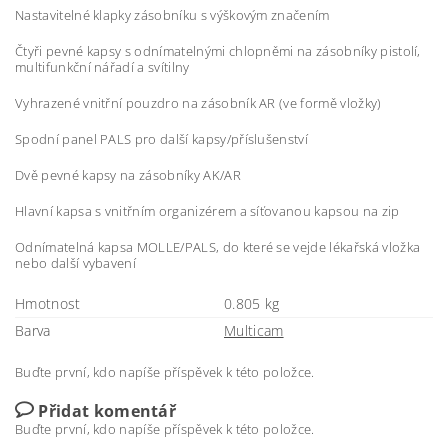
Nastavitelné klapky zásobníku s výškovým značením
Čtyři pevné kapsy s odnímatelnými chlopněmi na zásobníky pistolí,
multifunkční nářadí a svítilny
Vyhrazené vnitřní pouzdro na zásobník AR (ve formě vložky)
Spodní panel PALS pro další kapsy/příslušenství
Dvě pevné kapsy na zásobníky AK/AR
Hlavní kapsa s vnitřním organizérem a síťovanou kapsou na zip
Odnímatelná kapsa MOLLE/PALS, do které se vejde lékařská vložka
nebo další vybavení
Hmotnost
0.805 kg
Barva
Multicam
Buďte první, kdo napíše příspěvek k této položce.
Přidat komentář
Buďte první, kdo napíše příspěvek k této položce.