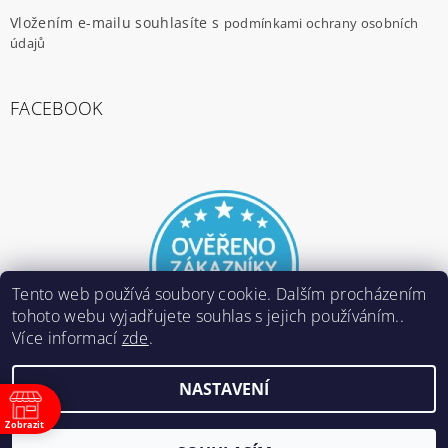
Vložením e-mailu souhlasíte s
podmínkami ochrany osobních
údajů
FACEBOOK
Tento web používá soubory cookie. Dalším procházením
tohoto webu vyjadřujete souhlas s jejich používáním..
Více informací
zde
.
NASTAVENÍ
2026 ©
E-ARMY.cz
, všechna práva vyhrazena
Zobrazit
Vytvořil Shoptet
ně