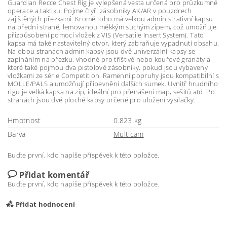
Guardian Recce Chest Rig je vylepšená vesta určená pro průzkumné
operace a taktiku. Pojme čtyři zásobníky AK/AR v pouzdrech
zajištěných přezkami. Kromě toho má velkou administrativní kapsu
na přední straně, lemovanou měkkým suchým zipem, což umožňuje
přizpůsobení pomocí vložek z VIS (Versatile Insert System). Tato
kapsa má také nastavitelný otvor, který zabraňuje vypadnutí obsahu.
Na obou stranách admin kapsy jsou dvě univerzální kapsy se
zapínáním na přezku, vhodné pro tříštivé nebo kouřové granáty a
které také pojmou dva pistolové zásobníky, pokud jsou vybaveny
vložkami ze série Competition. Ramenní popruhy jsou kompatibilní s
MOLLE/PALS a umožňují připevnění dalších sumek. Uvnitř hrudního
rigu je velká kapsa na zip, ideální pro přenášení map, sešitů atd. Po
stranách jsou dvě ploché kapsy určené pro uložení vysílačky.
Hmotnost
0.823 kg
Barva
Multicam
Buďte první, kdo napíše příspěvek k této položce.
Přidat komentář
Buďte první, kdo napíše příspěvek k této položce.
Přidat hodnocení