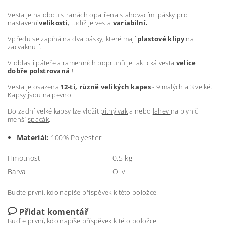
Vesta
je na obou stranách opatřena stahovacími pásky pro
nastavení
velikosti
, tudíž je vesta
variabilní.
Vpředu se zapíná na dva pásky, které mají
plastové klipy
na
zacvaknutí.
V oblasti páteře a ramenních popruhů je taktická vesta
velice
dobře polstrovaná
!
Vesta je osazena
12-ti, různě velikých kapes
- 9 malých a 3 velké.
Kapsy jsou na pevno.
Do zadní velké kapsy lze vložit
pitný vak
a nebo
lahev
na plyn či
menší
spacák
.
Materiál:
100% Polyester
Hmotnost
0.5 kg
Barva
Oliv
Buďte první, kdo napíše příspěvek k této položce.
Přidat komentář
Buďte první, kdo napíše příspěvek k této položce.