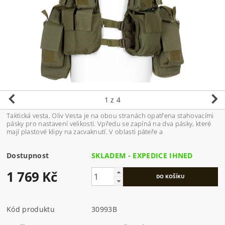
1
z 4
Taktická vesta, Oliv Vesta je na obou stranách opatřena stahovacími
pásky pro nastavení velikosti. Vpředu se zapíná na dva pásky, které
mají plastové klipy na zacvaknutí. V oblasti páteře a
Dostupnost
SKLADEM - EXPEDICE IHNED
1 769 Kč
Kód produktu
30993B