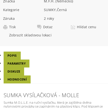
Značka
M.F.H. (Německo)
Kategorie
SUMKY
,
Černá
Záruka
2 roky
Tisk
Dotaz
Hlídat cenu
Zobrazit skladovou lokaci
POPIS
PARAMETRY
DISKUZE
HODNOCENÍ
SUMKA VYSÍLAČKOVÁ - MOLLE
Sumka M.O.L.L.E. na ruční vysílačku, která je zajištěna dvěna
nylonovými provázky se zapínáním na plastový klips. Pod klipsem je