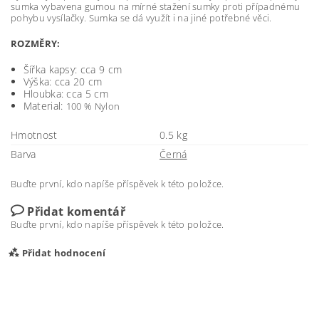
sumka vybavena gumou na mírné stažení sumky proti případnému
pohybu vysílačky. Sumka se dá využít i na jiné potřebné věci.
ROZMĚRY:
Šířka kapsy: cca 9 cm
Výška: cca 20 cm
Hloubka: cca 5 cm
Material:
100 % Nylon
Hmotnost
0.5 kg
Barva
Černá
Buďte první, kdo napíše příspěvek k této položce.
Přidat komentář
Buďte první, kdo napíše příspěvek k této položce.
Přidat hodnocení