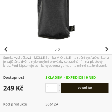
1
z 2
Sumka vysílačková - MOLLE Sumka M.O.L.L.E. na ruční vysílačku, která
je zajištěna dvěna nylonovými provázky se zapínáním na plastový
klips. Pod klipsem je sumka vybavena gumou na mírné stažení sumk
Dostupnost
SKLADEM - EXPEDICE IHNED
249 Kč
Kód produktu
30612A