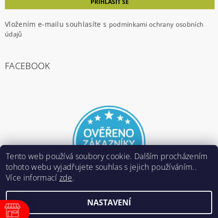
Vložením e-mailu souhlasíte s
podmínkami ochrany osobních
údajů
FACEBOOK
Tento web používá soubory cookie. Dalším procházením
tohoto webu vyjadřujete souhlas s jejich používáním..
Více informací
zde
.
NASTAVENÍ
2026 ©
E-ARMY.cz
, všechna práva vyhrazena