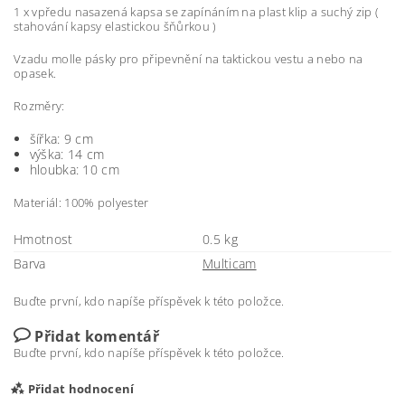
1 x vpředu nasazená kapsa se zapínáním na plast klip a suchý zip (
stahování kapsy elastickou šňůrkou )
Vzadu molle pásky pro připevnění na taktickou vestu a nebo na
opasek.
Rozměry:
šířka: 9 cm
výška: 14 cm
hloubka: 10 cm
Materiál: 100% polyester
Hmotnost
0.5 kg
Barva
Multicam
Buďte první, kdo napíše příspěvek k této položce.
Přidat komentář
Buďte první, kdo napíše příspěvek k této položce.
Přidat hodnocení