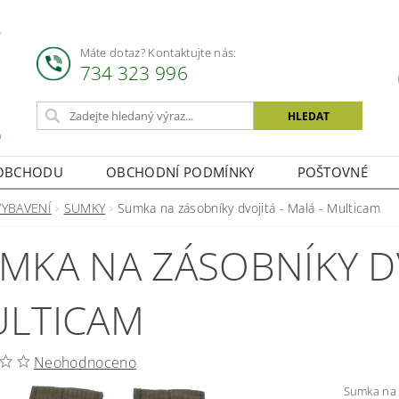
Máte dotaz? Kontaktujte nás:
734 323 996
OBCHODU
OBCHODNÍ PODMÍNKY
POŠTOVNÉ
VYBAVENÍ
SUMKY
Sumka na zásobníky dvojitá - Malá - Multicam
MKA NA ZÁSOBNÍKY DV
LTICAM
Neohodnoceno
Sumka na zásobní