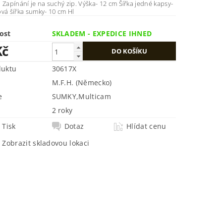
 je na suchý zip. Výška- 12 cm Šířka jedné kapsy-
4 cm Celková šířka sumky- 10 cm Hl
ost
SKLADEM - EXPEDICE IHNED
Kč
duktu
30617X
M.F.H. (Německo)
e
SUMKY
,
Multicam
2 roky
Tisk
Dotaz
Hlídat cenu
Zobrazit skladovou lokaci