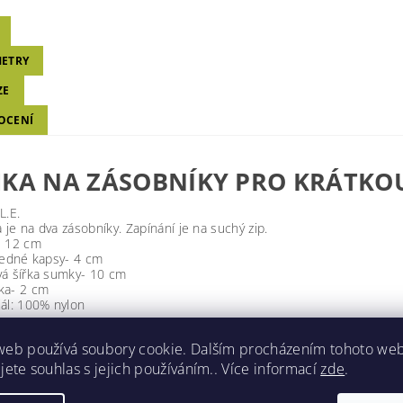
ETRY
ZE
OCENÍ
KA NA ZÁSOBNÍKY PRO KRÁTKO
L.E.
je na dva zásobníky. Zapínání je na suchý zip.
- 12 cm
jedné kapsy- 4 cm
vá šířka sumky- 10 cm
ka- 2 cm
ál: 100% nylon
t
0.5 kg
web používá soubory cookie. Dalším procházením tohoto we
Multicam
jete souhlas s jejich používáním.. Více informací
zde
.