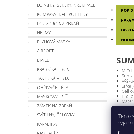
LOPATKY, SEKERY, KRUMPÁČE
POPIS
KOMPASY, DALEKOHLEDY
PARAM
POUZDRO NA ZBRAŇ
DISKU
HELMY
HODN
PLYNOVÁ MASKA
AIRSOFT
SUM
BRÝLE
KRABIČKA - BOX
M.O.L.
Sumka 
TAKTICKÁ VESTA
Výška
Šířka 
OHŘÍVAČE TĚLA
Celko
Hloub
MASKOVACÍ SÍŤ
Materi
ZÁMEK NA ZBRAŇ
Hmotnos
SVÍTILNY, ČELOVKY
Tento 
Barva
vyjadřu
KARABINA
KAMUFLÁŽ