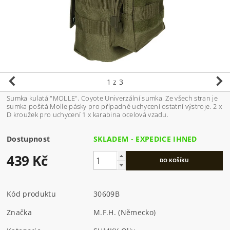
1
z 3
Sumka kulatá "MOLLE", Coyote Univerzální sumka. Ze všech stran je
sumka pošitá Molle pásky pro případné uchycení ostatní výstroje. 2 x
D kroužek pro uchycení 1 x karabina ocelová vzadu.
Dostupnost
SKLADEM - EXPEDICE IHNED
439 Kč
Kód produktu
30609B
Značka
M.F.H. (Německo)