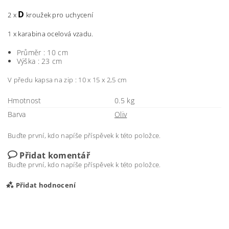
D
2 x
kroužek pro uchycení
1 x karabina ocelová vzadu.
Průměr : 10 cm
Výška : 23 cm
V předu kapsa na zip : 10 x 15 x 2,5 cm
Hmotnost
0.5 kg
Barva
Oliv
Buďte první, kdo napíše příspěvek k této položce.
Přidat komentář
Buďte první, kdo napíše příspěvek k této položce.
Přidat hodnocení