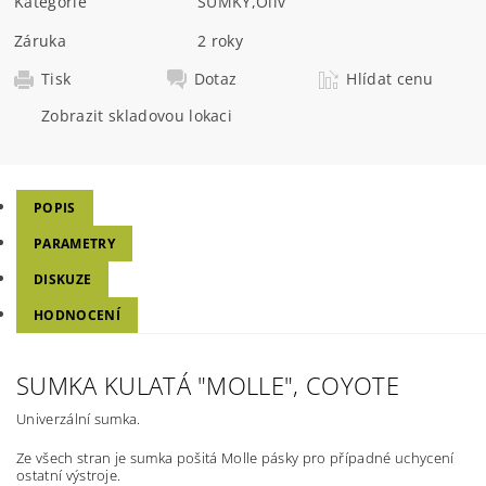
Kategorie
SUMKY
,
Oliv
Záruka
2 roky
Tisk
Dotaz
Hlídat cenu
Zobrazit skladovou lokaci
POPIS
PARAMETRY
DISKUZE
HODNOCENÍ
SUMKA KULATÁ "MOLLE", COYOTE
Univerzální sumka.
Ze všech stran je sumka pošitá Molle pásky pro případné uchycení
ostatní výstroje.