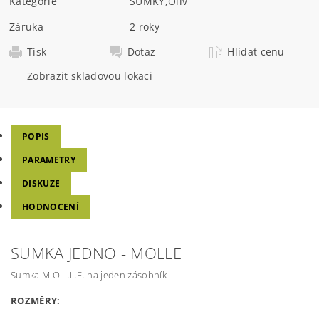
Kategorie
SUMKY
,
Oliv
Záruka
2 roky
Tisk
Dotaz
Hlídat cenu
Zobrazit skladovou lokaci
POPIS
PARAMETRY
DISKUZE
HODNOCENÍ
SUMKA JEDNO - MOLLE
Sumka M.O.L.L.E. na jeden zásobník
ROZMĚRY: