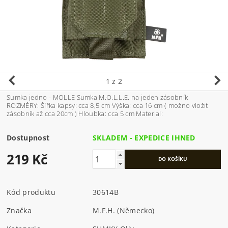
1
z 2
Sumka jedno - MOLLE Sumka M.O.L.L.E. na jeden zásobník
ROZMĚRY: Šířka kapsy: cca 8,5 cm Výška: cca 16 cm ( možno vložit
zásobník až cca 20cm ) Hloubka: cca 5 cm Material:
Dostupnost
SKLADEM - EXPEDICE IHNED
219 Kč
Kód produktu
30614B
Značka
M.F.H. (Německo)