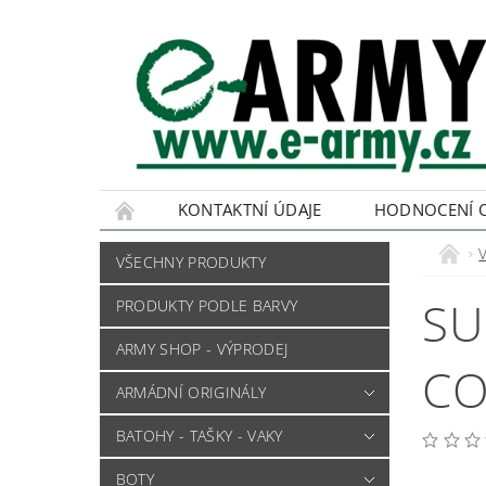
KONTAKTNÍ ÚDAJE
HODNOCENÍ 
VŠECHNY PRODUKTY
SU
PRODUKTY PODLE BARVY
ARMY SHOP - VÝPRODEJ
CO
ARMÁDNÍ ORIGINÁLY
BATOHY - TAŠKY - VAKY
BOTY