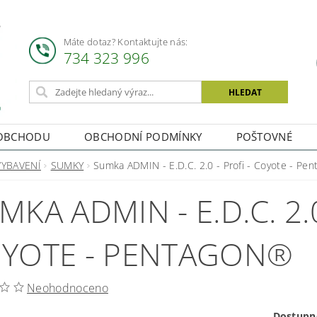
Máte dotaz? Kontaktujte nás:
734 323 996
OBCHODU
OBCHODNÍ PODMÍNKY
POŠTOVNÉ
VYBAVENÍ
SUMKY
Sumka ADMIN - E.D.C. 2.0 - Profi - Coyote - Pe
MKA ADMIN - E.D.C. 2.0
YOTE - PENTAGON®
Neohodnoceno
Dostupn