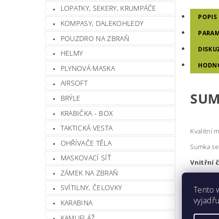
LOPATKY, SEKERY, KRUMPÁČE
POPIS
KOMPASY, DALEKOHLEDY
PARAM
POUZDRO NA ZBRAŇ
DISKU
HELMY
HODN
PLYNOVÁ MASKA
AIRSOFT
SUM
BRÝLE
KRABIČKA - BOX
TAKTICKÁ VESTA
Kvalitní 
OHŘÍVAČE TĚLA
Sumka se 
MASKOVACÍ SÍŤ
Vnitřní č
ZÁMEK NA ZBRAŇ
Uvnitř su
SVÍTILNY, ČELOVKY
Tento 
1 x kapsa
vyjadřu
KARABINA
1 x kapsa
KAMUFLÁŽ