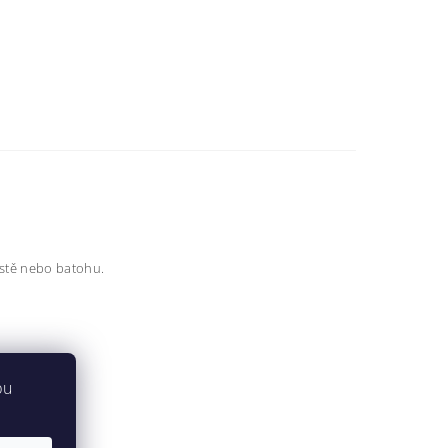
vestě nebo batohu.
bu