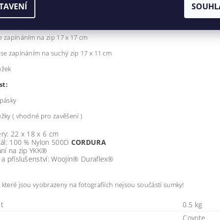
TAVENÍ
SOUHL
stně stavitelná šňůrka, kterou nastavíte úhel otevření.
st:
e zapínáním na zip 17 x 17 cm
 se zapínáním na suchý zip 17 x 11 cm
užek
st:
 pásky
užky ( vhodné pro zavěšení )
ry: 22 x 18 x 6 cm
iál: 100 % Nylon 500D
CORDURA
ání na zip YKK®
a příslušenství: WooJin® Duraflex®
 které jsou vyobrazeny na fotografiích nejsou součástí sumky!
t
0.5 kg
Coyote