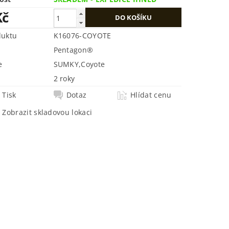
Kč
duktu
K16076-COYOTE
Pentagon®
e
SUMKY
,
Coyote
2 roky
Tisk
Dotaz
Hlídat cenu
Zobrazit skladovou lokaci