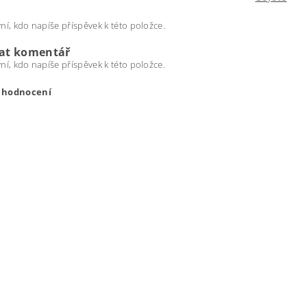
ní, kdo napíše příspěvek k této položce.
dat komentář
ní, kdo napíše příspěvek k této položce.
t hodnocení
ením hodnocení souhlasíte s
podmínkami ochrany osobních úda