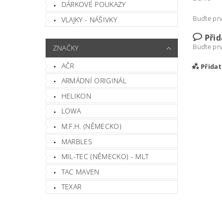
DÁRKOVÉ POUKAZY
Buďte prv
VLAJKY - NÁŠIVKY
Při
Buďte prv
ZNAČKY
AČR
Přida
ARMÁDNÍ ORIGINÁL
HELIKON
LOWA
M.F.H. (NĚMECKO)
MARBLES
MIL-TEC (NĚMECKO) - MLT
TAC MAVEN
TEXAR
Vlož