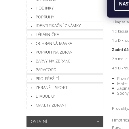
NAS
1 x veliko
HODINKY
Vnější čá
POPRUHY
1 kapsa s
IDENTIFIKAČNÍ ZNÁMKY
1 x kapsa
LÉKÁRNIČKA
1 x D kro
OCHRANNÁ MASKA
Zadní čá
POPRUH NA ZBRAŇ
2 x molle
BARVY NA ZBRANĚ
4 x D kro
PARACORD
PRO PŘEŽITÍ
Rozmě
Mater
ZBRANĚ - SPORT
Zapín
Spony 
DIABOLKY
MAKETY ZBRANÍ
Produkty,
Hmotnos
OSTATNÍ
Barva