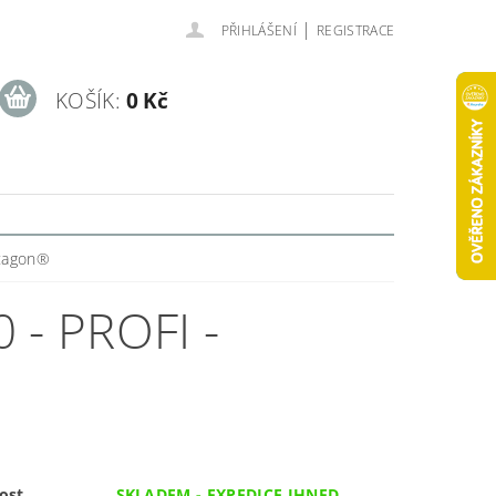
|
PŘIHLÁŠENÍ
REGISTRACE
KOŠÍK:
0 Kč
ntagon®
 - PROFI -
ost
SKLADEM - EXPEDICE IHNED